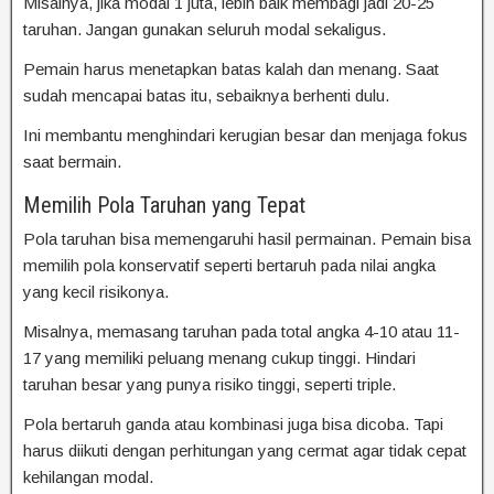
Misalnya, jika modal 1 juta, lebih baik membagi jadi 20-25
taruhan. Jangan gunakan seluruh modal sekaligus.
Pemain harus menetapkan batas kalah dan menang. Saat
sudah mencapai batas itu, sebaiknya berhenti dulu.
Ini membantu menghindari kerugian besar dan menjaga fokus
saat bermain.
Memilih Pola Taruhan yang Tepat
Pola taruhan bisa memengaruhi hasil permainan. Pemain bisa
memilih pola konservatif seperti bertaruh pada nilai angka
yang kecil risikonya.
Misalnya, memasang taruhan pada total angka 4-10 atau 11-
17 yang memiliki peluang menang cukup tinggi. Hindari
taruhan besar yang punya risiko tinggi, seperti triple.
Pola bertaruh ganda atau kombinasi juga bisa dicoba. Tapi
harus diikuti dengan perhitungan yang cermat agar tidak cepat
kehilangan modal.