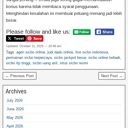
bonus karena tidak membaca syarat penggunaan.
Menghindari kesalahan ini membuat peluang menang jadi lebih
besar.
Please follow and like us:
Updated: October 11, 2025 — 10:48 am
Tags:
agen sicbo online
,
judi dadu online
,
live sicbo indonesia
,
permainan sicbo terpercaya
,
sicbo jackpot besar
,
sicbo online terbaik
,
sicbo rtp tinggi
,
sicbo uang asli
,
situs sicbo resmi
← Previous Post
Next Post →
Archives
July 2026
June 2026
May 2026
April 2026