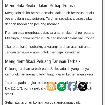
Mengelola Risiko dalam Setiap Putaran
Mengelola risiko berarti pemain tidak boleh bertaruh terlalu
besar dalam satu putaran. Taruhan sebaiknya disesuaikan
dengan modal dan peluang menang.
Pemain bisa membuat batas taruhan maksimal per putaran.
Misalnya, hanya bertaruh 5% dari modal dalam satu ronde.
Jika terus kalah, sebaiknya kurangi taruhan atau istirahat.
Jangan terbawa emosi untuk mengejar kekalahan.
Mengidentifikasi Peluang Taruhan Terbaik
Peluang taruhan terbaik pada Sicbo adalah yang punya
kemungkinan menang lebih tinggi walau kemenangan kecil.
Taruhan pada angka total tertentu, seperti Small (4-10) atau
Big (11-17), punya peluang menang sekitar 48%. Ini lebih
stabil.
Selain itu, taruhan kombinasi dua angka juga baik.