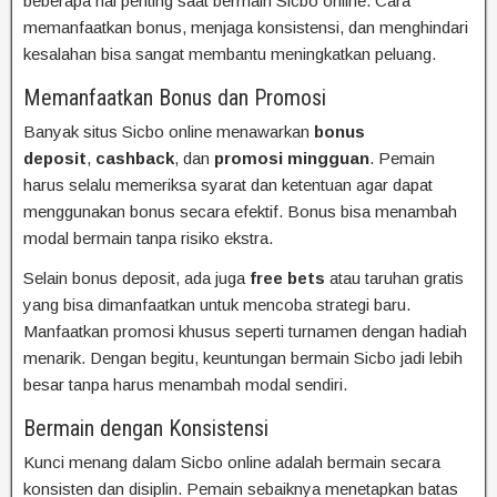
beberapa hal penting saat bermain Sicbo online. Cara
memanfaatkan bonus, menjaga konsistensi, dan menghindari
kesalahan bisa sangat membantu meningkatkan peluang.
Memanfaatkan Bonus dan Promosi
Banyak situs Sicbo online menawarkan
bonus
deposit
,
cashback
, dan
promosi mingguan
. Pemain
harus selalu memeriksa syarat dan ketentuan agar dapat
menggunakan bonus secara efektif. Bonus bisa menambah
modal bermain tanpa risiko ekstra.
Selain bonus deposit, ada juga
free bets
atau taruhan gratis
yang bisa dimanfaatkan untuk mencoba strategi baru.
Manfaatkan promosi khusus seperti turnamen dengan hadiah
menarik. Dengan begitu, keuntungan bermain Sicbo jadi lebih
besar tanpa harus menambah modal sendiri.
Bermain dengan Konsistensi
Kunci menang dalam Sicbo online adalah bermain secara
konsisten dan disiplin. Pemain sebaiknya menetapkan batas