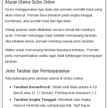
Aturan Utama Sicbo Online
Sicbo menggunakan tiga dadu dan pemain memilih hasil yang
akan muncul. Pemain bisa bertaruh pada angka tunggal,
kombinasi, atau jumlah total dari tiga dadu.
Setiap putaran dadu dilakukan secara virtual dan hasilnya
acak. Pemain menunggu hasil setelah memasang taruhan.
Jika tebakan benar, pemain menang sesuai jenis taruhan.
Waktu untuk memasang taruhan biasanya terbatas. Pemain
perlu memperhatikan waktu agar tidak kehilangan kesempatan
taruhan.
Jenis Taruhan dan Pembayarannya
Ada beberapa jenis taruhan utama di Sicbo online:
Taruhan Besar/Kecil:
Tebak total dadu antara 4-10
(kecil) atau 11-17 (besar). Pembayaran biasanya 1:1.
Taruhan Angka Tunggal:
Menebak satu angka
muncul minimal satu sampai tiga kali. Tarif bayar