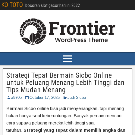
KOITOTO
bocoran slot gacor hari ini 2022
Strategi Tepat Bermain Sicbo Online
untuk Peluang Menang Lebih Tinggi dan
Tips Mudah Menang
x970o
October 17, 2025
Judi Sicbo
Bermain Sicbo online bisa jadi menyenangkan, tapi menang
bukan hanya soal keberuntungan. Banyak pemain mencari
cara supaya peluang mereka lebih tinggi saat
taruhan.
Strategi yang tepat dalam memilih angka dan