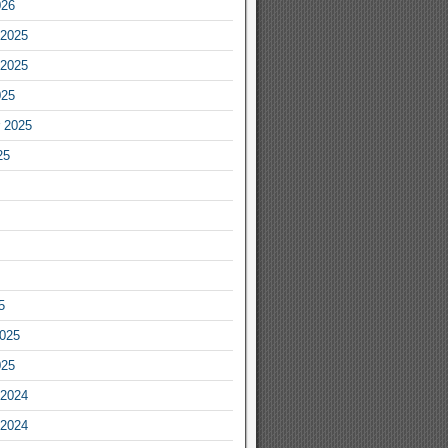
026
2025
2025
025
 2025
25
5
2025
025
2024
2024