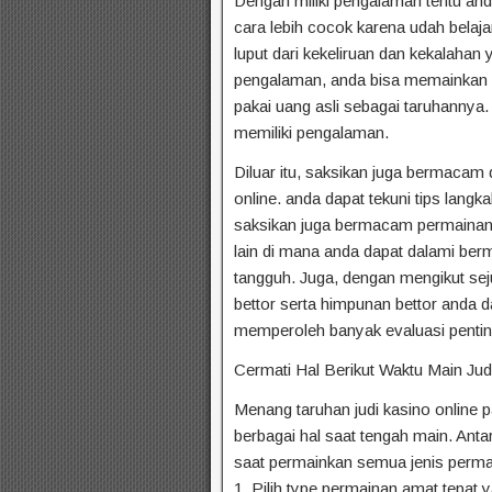
Dengan miliki pengalaman tentu and
cara lebih cocok karena udah bela
luput dari kekeliruan dan kekalaha
pengalaman, anda bisa memainkan p
pakai uang asli sebagai taruhannya.
memiliki pengalaman.
Diluar itu, saksikan juga bermacam d
online. anda dapat tekuni tips lang
saksikan juga bermacam permainan k
lain di mana anda dapat dalami be
tangguh. Juga, dengan mengikut se
bettor serta himpunan bettor anda
memperoleh banyak evaluasi pentin
Cermati Hal Berikut Waktu Main Ju
Menang taruhan judi kasino online
berbagai hal saat tengah main. Anta
saat permainkan semua jenis permai
1. Pilih type permainan amat tepat