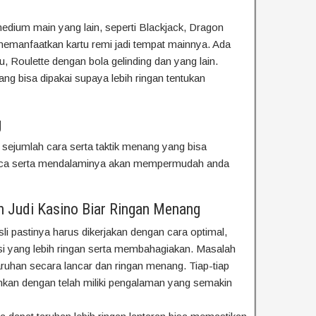
edium main yang lain, seperti Blackjack, Dragon
memanfaatkan kartu remi jadi tempat mainnya. Ada
 Roulette dengan bola gelinding dan yang lain.
ng bisa dipakai supaya lebih ringan tentukan
g
 sejumlah cara serta taktik menang yang bisa
baca serta mendalaminya akan mempermudah anda
 Judi Kasino Biar Ringan Menang
i pastinya harus dikerjakan dengan cara optimal,
si yang lebih ringan serta membahagiakan. Masalah
ruhan secara lancar dan ringan menang. Tiap-tiap
nkan dengan telah miliki pengalaman yang semakin