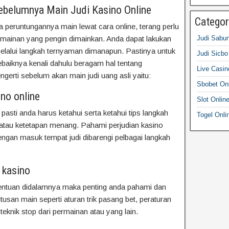
Sebelumnya Main Judi Kasino Online
Categor
a peruntungannya main lewat cara online, terang perlu
ermainan yang pengin dimainkan. Anda dapat lakukan
Judi Sabu
elalui langkah ternyaman dimanapun. Pastinya untuk
Judi Sicbo
aiknya kenali dahulu beragam hal tentang
Live Casin
ngerti sebelum akan main judi uang asli yaitu:
Sbobet Onl
no online
Slot Onlin
sti anda harus ketahui serta ketahui tips langkah
Togel Onli
 atau ketetapan menang. Pahami perjudian kasino
ngan masuk tempat judi dibarengi pelbagai langkah
 kasino
tentuan didalamnya maka penting anda pahami dan
utusan main seperti aturan trik pasang bet, peraturan
eknik stop dari permainan atau yang lain.