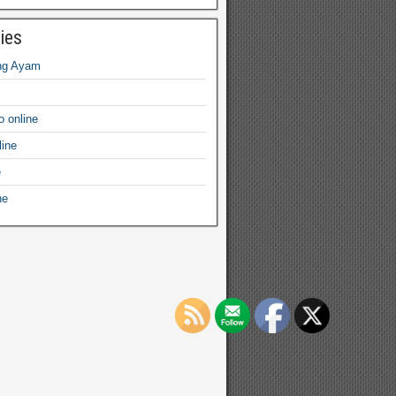
ies
ng Ayam
o online
ine
e
ne