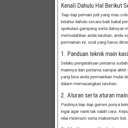
Kenali Dahulu Hal Berikut 
Tiap-tiap pemain judi yang mau cob
ketahui dahulu secara baik bakal p
spekulasi gampang serta dahsyat m
memudahkan anda taruhan, anda seb
permainan ini. soal yang harus dime
1. Panduan teknik main kasi
Selaku pengetahuan pertama sudah pa
mainnya dari pertama sampai akhir
yang bisa anda permainkan mulai de
dalam memasangkan taruhan.
2. Aturan serta aturan main
Pastinya tiap-tiap games punya ke
ingat agar nanti tak salah cara. Kep
nilai minimum serta maksimum bet, t