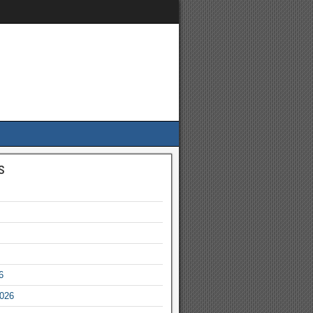
s
6
2026