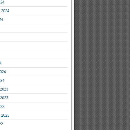
024
 2024
24
4
2024
024
2023
2023
023
 2023
22