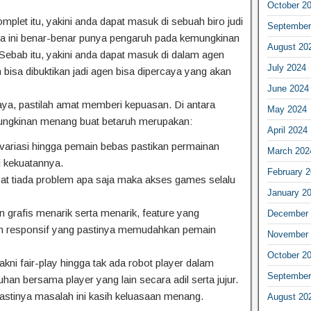
October 2
plet itu, yakini anda dapat masuk di sebuah biro judi
September
ya ini benar-benar punya pengaruh pada kemungkinan
August 20
ebab itu, yakini anda dapat masuk di dalam agen
July 2024
 bisa dibuktikan jadi agen bisa dipercaya yang akan
June 2024
aya, pastilah amat memberi kepuasan. Di antara
May 2024
emungkinan menang buat betaruh merupakan:
April 2024
rvariasi hingga pemain bebas pastikan permainan
March 202
 kekuatannya.
February 
ebat tiada problem apa saja maka akses games selalu
January 2
 grafis menarik serta menarik, feature yang
December 
 responsif yang pastinya memudahkan pemain
November 
October 2
i fair-play hingga tak ada robot player dalam
September
uhan bersama player yang lain secara adil serta jujur.
pastinya masalah ini kasih keluasaan menang.
August 20