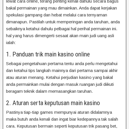
lewat cara online, terang penting kenali dahulu secara bagus
bakal permainan yang mau dimainkan. Anda dapat kerjakan
spekulasi gampang dan hebat melalui cara ternyaman
dimanapun. Pastilah untuk memperingan anda taruhan, anda
sebaiknya ketahui dahulu pelbagai hal perihal permainan ini.
hal yang harus dimengerti sesaat akan main judi uang asli
ialah:
1. Panduan trik main kasino online
Sebagai pengetahuan pertama tentu anda perlu mengetahui
dan ketahui tips langkah mainnya dari pertama sampai akhir
atau aturan menang. Ketahui perjudian kasino yang bakal
anda permainkan mulai dengan masuk ruangan judi diikuti
beragam teknik dalam memasangkan taruhan.
2. Aturan serta keputusan main kasino
Pastinya tiap-tiap games mempunyai aturan didalamnya
maka butuh anda kenali dan ingat biar kedepannya tak salah
cara. Keputusan bermain seperti keputusan trik pasang bet,