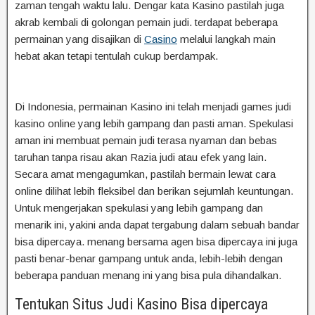
zaman tengah waktu lalu. Dengar kata Kasino pastilah juga
akrab kembali di golongan pemain judi. terdapat beberapa
permainan yang disajikan di
Casino
melalui langkah main
hebat akan tetapi tentulah cukup berdampak.
Di Indonesia, permainan Kasino ini telah menjadi games judi
kasino online yang lebih gampang dan pasti aman. Spekulasi
aman ini membuat pemain judi terasa nyaman dan bebas
taruhan tanpa risau akan Razia judi atau efek yang lain.
Secara amat mengagumkan, pastilah bermain lewat cara
online dilihat lebih fleksibel dan berikan sejumlah keuntungan.
Untuk mengerjakan spekulasi yang lebih gampang dan
menarik ini, yakini anda dapat tergabung dalam sebuah bandar
bisa dipercaya. menang bersama agen bisa dipercaya ini juga
pasti benar-benar gampang untuk anda, lebih-lebih dengan
beberapa panduan menang ini yang bisa pula dihandalkan.
Tentukan Situs Judi Kasino Bisa dipercaya