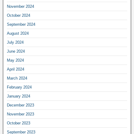
November 2024
October 2024
September 2024
August 2024
July 2024
June 2024
May 2024
April 2024
March 2024
February 2024
January 2024
December 2023
November 2023
October 2023
September 2023