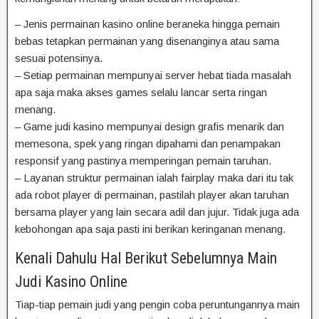
– Jenis permainan kasino online beraneka hingga pemain
bebas tetapkan permainan yang disenanginya atau sama
sesuai potensinya.
– Setiap permainan mempunyai server hebat tiada masalah
apa saja maka akses games selalu lancar serta ringan
menang.
– Game judi kasino mempunyai design grafis menarik dan
memesona, spek yang ringan dipahami dan penampakan
responsif yang pastinya memperingan pemain taruhan.
– Layanan struktur permainan ialah fairplay maka dari itu tak
ada robot player di permainan, pastilah player akan taruhan
bersama player yang lain secara adil dan jujur. Tidak juga ada
kebohongan apa saja pasti ini berikan keringanan menang.
Kenali Dahulu Hal Berikut Sebelumnya Main
Judi Kasino Online
Tiap-tiap pemain judi yang pengin coba peruntungannya main