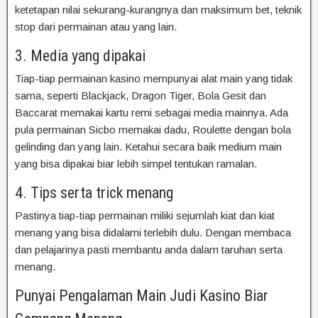
ketetapan nilai sekurang-kurangnya dan maksimum bet, teknik
stop dari permainan atau yang lain.
3. Media yang dipakai
Tiap-tiap permainan kasino mempunyai alat main yang tidak
sama, seperti Blackjack, Dragon Tiger, Bola Gesit dan
Baccarat memakai kartu remi sebagai media mainnya. Ada
pula permainan Sicbo memakai dadu, Roulette dengan bola
gelinding dan yang lain. Ketahui secara baik medium main
yang bisa dipakai biar lebih simpel tentukan ramalan.
4. Tips serta trick menang
Pastinya tiap-tiap permainan miliki sejumlah kiat dan kiat
menang yang bisa didalami terlebih dulu. Dengan membaca
dan pelajarinya pasti membantu anda dalam taruhan serta
menang.
Punyai Pengalaman Main Judi Kasino Biar