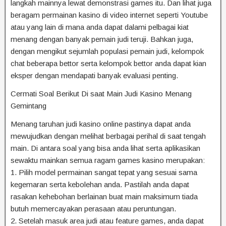
langkah mainnya lewat demonstrasi games itu. Dan lihat juga
beragam permainan kasino di video internet seperti Youtube
atau yang lain di mana anda dapat dalami pelbagai kiat
menang dengan banyak pemain judi teruji. Bahkan juga,
dengan mengikut sejumlah populasi pemain judi, kelompok
chat beberapa bettor serta kelompok bettor anda dapat kian
eksper dengan mendapati banyak evaluasi penting.
Cermati Soal Berikut Di saat Main Judi Kasino Menang
Gemintang
Menang taruhan judi kasino online pastinya dapat anda
mewujudkan dengan melihat berbagai perihal di saat tengah
main. Di antara soal yang bisa anda lihat serta aplikasikan
sewaktu mainkan semua ragam games kasino merupakan:
1. Pilih model permainan sangat tepat yang sesuai sama
kegemaran serta kebolehan anda. Pastilah anda dapat
rasakan kehebohan berlainan buat main maksimum tiada
butuh memercayakan perasaan atau peruntungan.
2. Setelah masuk area judi atau feature games, anda dapat