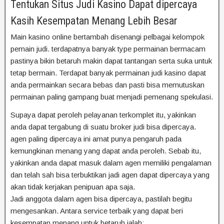
Tentukan Situs Judi Kasino Dapat dipercaya
Kasih Kesempatan Menang Lebih Besar
Main kasino online bertambah disenangi pelbagai kelompok
pemain judi. terdapatnya banyak type permainan bermacam
pastinya bikin betaruh makin dapat tantangan serta suka untuk
tetap bermain. Terdapat banyak permainan judi kasino dapat
anda permainkan secara bebas dan pasti bisa memutuskan
permainan paling gampang buat menjadi pemenang spekulasi.
Supaya dapat peroleh pelayanan terkomplet itu, yakinkan
anda dapat tergabung di suatu broker judi bisa dipercaya.
agen paling dipercaya ini amat punya pengaruh pada
kemungkinan menang yang dapat anda peroleh. Sebab itu,
yakinkan anda dapat masuk dalam agen memiliki pengalaman
dan telah sah bisa terbuktikan jadi agen dapat dipercaya yang
akan tidak kerjakan penipuan apa saja.
Jadi anggota dalam agen bisa dipercaya, pastilah begitu
mengesankan. Antara service terbaik yang dapat beri
kesempatan menang untuk betaruh ialah: