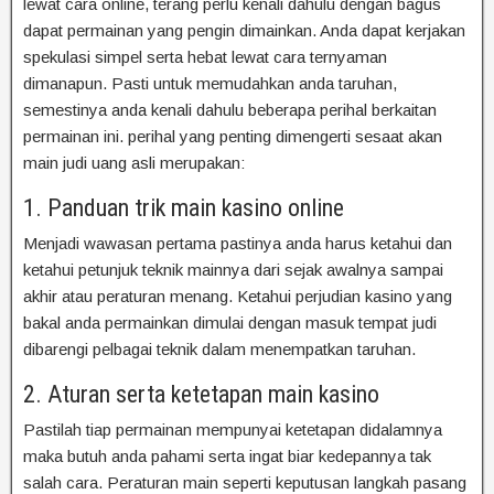
lewat cara online, terang perlu kenali dahulu dengan bagus
dapat permainan yang pengin dimainkan. Anda dapat kerjakan
spekulasi simpel serta hebat lewat cara ternyaman
dimanapun. Pasti untuk memudahkan anda taruhan,
semestinya anda kenali dahulu beberapa perihal berkaitan
permainan ini. perihal yang penting dimengerti sesaat akan
main judi uang asli merupakan:
1. Panduan trik main kasino online
Menjadi wawasan pertama pastinya anda harus ketahui dan
ketahui petunjuk teknik mainnya dari sejak awalnya sampai
akhir atau peraturan menang. Ketahui perjudian kasino yang
bakal anda permainkan dimulai dengan masuk tempat judi
dibarengi pelbagai teknik dalam menempatkan taruhan.
2. Aturan serta ketetapan main kasino
Pastilah tiap permainan mempunyai ketetapan didalamnya
maka butuh anda pahami serta ingat biar kedepannya tak
salah cara. Peraturan main seperti keputusan langkah pasang