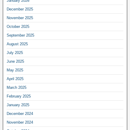
January 2026
December 2025
November 2025
October 2025
September 2025
August 2025
July 2025
June 2025
May 2025
April 2025
March 2025
February 2025
January 2025
December 2024
November 2024