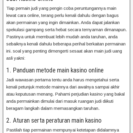
Tiap pemain judi yang pengin coba peruntungannya main
lewat cara online, terang perlu kenali dahulu dengan bagus
akan permainan yang ingin dimainkan. Anda dapat jalankan
spekulasi gampang serta hebat secara ternyaman dimanapun.
Pastinya untuk membuat lebih mudah anda taruhan, anda
sebaiknya kenali dahulu beberapa perihal berkaitan permainan
ini. soal yang penting dimengerti sesaat akan main judi uang
asli yakni:
1. Panduan metode main kasino online
Jadi wawasan pertama tentu anda harus mengetahui serta
kenali petunjuk metode mainnya dari awalnya sampai akhir
atau keputusan menang. Pahami perjudian kasino yang bakal
anda permainkan dimulai dari masuk ruangan judi diikuti
beragam langkah dalam memasangkan taruhan.
2. Aturan serta peraturan main kasino
Pastilah tiap permainan mempunyai ketetapan didalamnya