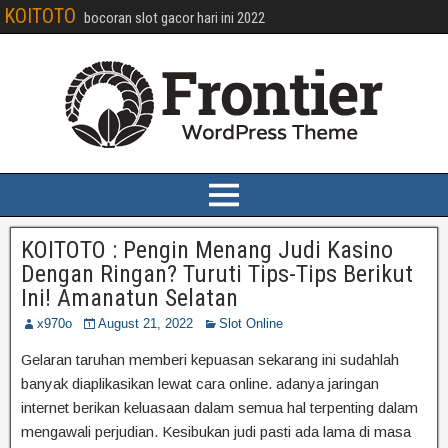
KOITOTO
bocoran slot gacor hari ini 2022
KOITOTO : Pengin Menang Judi Kasino
Dengan Ringan? Turuti Tips-Tips Berikut
Ini! Amanatun Selatan
x970o
August 21, 2022
Slot Online
Gelaran taruhan memberi kepuasan sekarang ini sudahlah
banyak diaplikasikan lewat cara online. adanya jaringan
internet berikan keluasaan dalam semua hal terpenting dalam
mengawali perjudian. Kesibukan judi pasti ada lama di masa