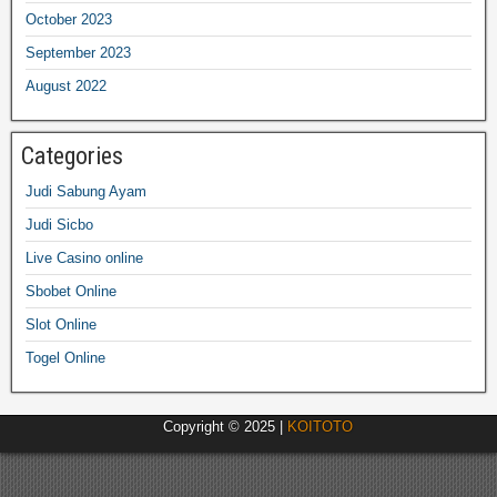
October 2023
September 2023
August 2022
Categories
Judi Sabung Ayam
Judi Sicbo
Live Casino online
Sbobet Online
Slot Online
Togel Online
Copyright © 2025 |
KOITOTO