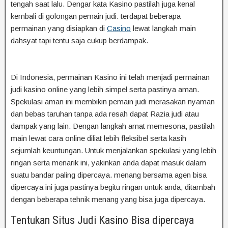
tengah saat lalu. Dengar kata Kasino pastilah juga kenal
kembali di golongan pemain judi. terdapat beberapa
permainan yang disiapkan di
Casino
lewat langkah main
dahsyat tapi tentu saja cukup berdampak.
Di Indonesia, permainan Kasino ini telah menjadi permainan
judi kasino online yang lebih simpel serta pastinya aman.
Spekulasi aman ini membikin pemain judi merasakan nyaman
dan bebas taruhan tanpa ada resah dapat Razia judi atau
dampak yang lain. Dengan langkah amat memesona, pastilah
main lewat cara online diliat lebih fleksibel serta kasih
sejumlah keuntungan. Untuk menjalankan spekulasi yang lebih
ringan serta menarik ini, yakinkan anda dapat masuk dalam
suatu bandar paling dipercaya. menang bersama agen bisa
dipercaya ini juga pastinya begitu ringan untuk anda, ditambah
dengan beberapa tehnik menang yang bisa juga dipercaya.
Tentukan Situs Judi Kasino Bisa dipercaya