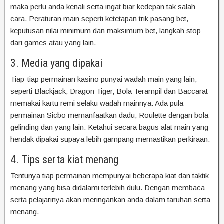
maka perlu anda kenali serta ingat biar kedepan tak salah
cara. Peraturan main seperti ketetapan trik pasang bet,
keputusan nilai minimum dan maksimum bet, langkah stop
dari games atau yang lain.
3. Media yang dipakai
Tiap-tiap permainan kasino punyai wadah main yang lain,
seperti Blackjack, Dragon Tiger, Bola Terampil dan Baccarat
memakai kartu remi selaku wadah mainnya. Ada pula
permainan Sicbo memanfaatkan dadu, Roulette dengan bola
gelinding dan yang lain. Ketahui secara bagus alat main yang
hendak dipakai supaya lebih gampang memastikan perkiraan.
4. Tips serta kiat menang
Tentunya tiap permainan mempunyai beberapa kiat dan taktik
menang yang bisa didalami terlebih dulu. Dengan membaca
serta pelajarinya akan meringankan anda dalam taruhan serta
menang.