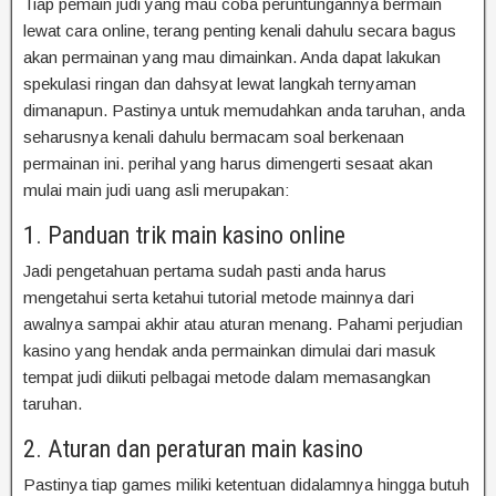
Tiap pemain judi yang mau coba peruntungannya bermain
lewat cara online, terang penting kenali dahulu secara bagus
akan permainan yang mau dimainkan. Anda dapat lakukan
spekulasi ringan dan dahsyat lewat langkah ternyaman
dimanapun. Pastinya untuk memudahkan anda taruhan, anda
seharusnya kenali dahulu bermacam soal berkenaan
permainan ini. perihal yang harus dimengerti sesaat akan
mulai main judi uang asli merupakan:
1. Panduan trik main kasino online
Jadi pengetahuan pertama sudah pasti anda harus
mengetahui serta ketahui tutorial metode mainnya dari
awalnya sampai akhir atau aturan menang. Pahami perjudian
kasino yang hendak anda permainkan dimulai dari masuk
tempat judi diikuti pelbagai metode dalam memasangkan
taruhan.
2. Aturan dan peraturan main kasino
Pastinya tiap games miliki ketentuan didalamnya hingga butuh