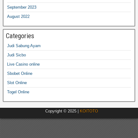
September 2023
August 2022
Categories
Judi Sabung Ayam
Judi Sicbo
Live Casino online
Sbobet Online
Slot Online
Togel Online
Copyright © 2025 |
KOITOTO