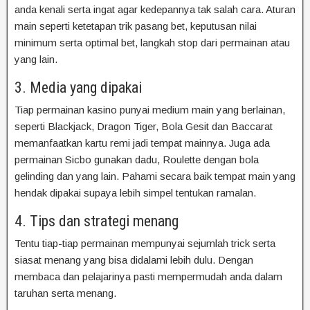
anda kenali serta ingat agar kedepannya tak salah cara. Aturan
main seperti ketetapan trik pasang bet, keputusan nilai
minimum serta optimal bet, langkah stop dari permainan atau
yang lain.
3. Media yang dipakai
Tiap permainan kasino punyai medium main yang berlainan,
seperti Blackjack, Dragon Tiger, Bola Gesit dan Baccarat
memanfaatkan kartu remi jadi tempat mainnya. Juga ada
permainan Sicbo gunakan dadu, Roulette dengan bola
gelinding dan yang lain. Pahami secara baik tempat main yang
hendak dipakai supaya lebih simpel tentukan ramalan.
4. Tips dan strategi menang
Tentu tiap-tiap permainan mempunyai sejumlah trick serta
siasat menang yang bisa didalami lebih dulu. Dengan
membaca dan pelajarinya pasti mempermudah anda dalam
taruhan serta menang.