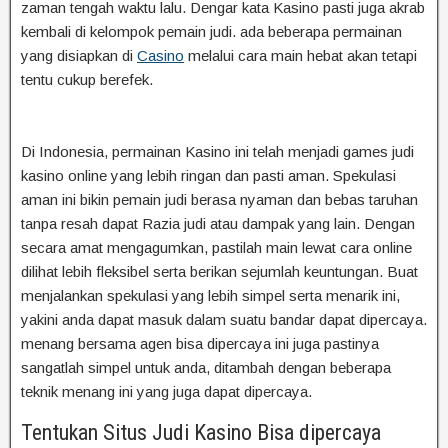
zaman tengah waktu lalu. Dengar kata Kasino pasti juga akrab
kembali di kelompok pemain judi. ada beberapa permainan
yang disiapkan di
Casino
melalui cara main hebat akan tetapi
tentu cukup berefek.
Di Indonesia, permainan Kasino ini telah menjadi games judi
kasino online yang lebih ringan dan pasti aman. Spekulasi
aman ini bikin pemain judi berasa nyaman dan bebas taruhan
tanpa resah dapat Razia judi atau dampak yang lain. Dengan
secara amat mengagumkan, pastilah main lewat cara online
dilihat lebih fleksibel serta berikan sejumlah keuntungan. Buat
menjalankan spekulasi yang lebih simpel serta menarik ini,
yakini anda dapat masuk dalam suatu bandar dapat dipercaya.
menang bersama agen bisa dipercaya ini juga pastinya
sangatlah simpel untuk anda, ditambah dengan beberapa
teknik menang ini yang juga dapat dipercaya.
Tentukan Situs Judi Kasino Bisa dipercaya