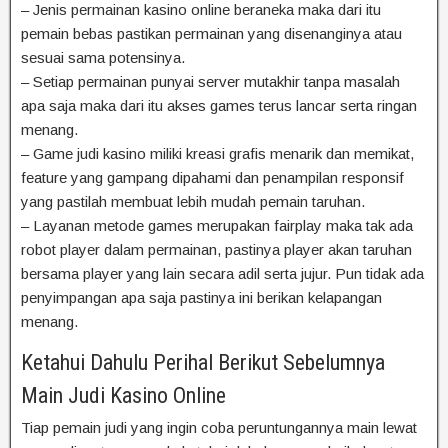
– Jenis permainan kasino online beraneka maka dari itu
pemain bebas pastikan permainan yang disenanginya atau
sesuai sama potensinya.
– Setiap permainan punyai server mutakhir tanpa masalah
apa saja maka dari itu akses games terus lancar serta ringan
menang.
– Game judi kasino miliki kreasi grafis menarik dan memikat,
feature yang gampang dipahami dan penampilan responsif
yang pastilah membuat lebih mudah pemain taruhan.
– Layanan metode games merupakan fairplay maka tak ada
robot player dalam permainan, pastinya player akan taruhan
bersama player yang lain secara adil serta jujur. Pun tidak ada
penyimpangan apa saja pastinya ini berikan kelapangan
menang.
Ketahui Dahulu Perihal Berikut Sebelumnya
Main Judi Kasino Online
Tiap pemain judi yang ingin coba peruntungannya main lewat