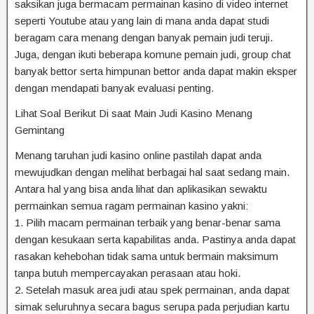
saksikan juga bermacam permainan kasino di video internet
seperti Youtube atau yang lain di mana anda dapat studi
beragam cara menang dengan banyak pemain judi teruji.
Juga, dengan ikuti beberapa komune pemain judi, group chat
banyak bettor serta himpunan bettor anda dapat makin eksper
dengan mendapati banyak evaluasi penting.
Lihat Soal Berikut Di saat Main Judi Kasino Menang
Gemintang
Menang taruhan judi kasino online pastilah dapat anda
mewujudkan dengan melihat berbagai hal saat sedang main.
Antara hal yang bisa anda lihat dan aplikasikan sewaktu
permainkan semua ragam permainan kasino yakni:
1. Pilih macam permainan terbaik yang benar-benar sama
dengan kesukaan serta kapabilitas anda. Pastinya anda dapat
rasakan kehebohan tidak sama untuk bermain maksimum
tanpa butuh mempercayakan perasaan atau hoki.
2. Setelah masuk area judi atau spek permainan, anda dapat
simak seluruhnya secara bagus serupa pada perjudian kartu