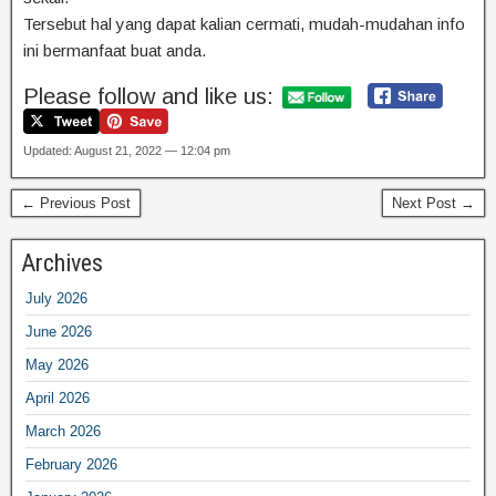
Tersebut hal yang dapat kalian cermati, mudah-mudahan info
ini bermanfaat buat anda.
Please follow and like us:
Updated: August 21, 2022 — 12:04 pm
← Previous Post
Next Post →
Archives
July 2026
June 2026
May 2026
April 2026
March 2026
February 2026