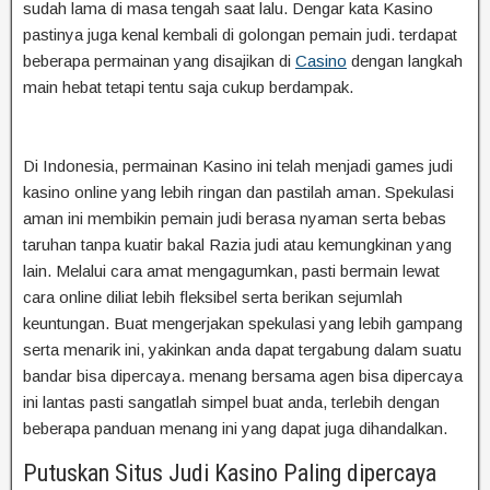
sudah lama di masa tengah saat lalu. Dengar kata Kasino
pastinya juga kenal kembali di golongan pemain judi. terdapat
beberapa permainan yang disajikan di
Casino
dengan langkah
main hebat tetapi tentu saja cukup berdampak.
Di Indonesia, permainan Kasino ini telah menjadi games judi
kasino online yang lebih ringan dan pastilah aman. Spekulasi
aman ini membikin pemain judi berasa nyaman serta bebas
taruhan tanpa kuatir bakal Razia judi atau kemungkinan yang
lain. Melalui cara amat mengagumkan, pasti bermain lewat
cara online diliat lebih fleksibel serta berikan sejumlah
keuntungan. Buat mengerjakan spekulasi yang lebih gampang
serta menarik ini, yakinkan anda dapat tergabung dalam suatu
bandar bisa dipercaya. menang bersama agen bisa dipercaya
ini lantas pasti sangatlah simpel buat anda, terlebih dengan
beberapa panduan menang ini yang dapat juga dihandalkan.
Putuskan Situs Judi Kasino Paling dipercaya