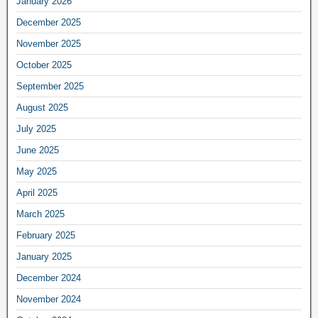
January 2026
December 2025
November 2025
October 2025
September 2025
August 2025
July 2025
June 2025
May 2025
April 2025
March 2025
February 2025
January 2025
December 2024
November 2024