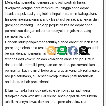
Melakukan perjudian dengan uang asli pastilah harus
dikerjakan dengan cara maksimum, hingga anda dapat
jalankan spekulasi yang lebih simpel serta membahagiakan.
Ini akan memungkinnya anda bisa taruhan secara lancar dan
gampang menang. Tiap-tiap perjudian kasino dapat anda
permainkan dengan telah mempunyai pengalaman yang
semakin banyak.
Dengan miliki pengalaman tentunya anda dapat taruhan lebih
gampang sebab bisa tentukan cara lebih cocok lantaran udah
belajar dengan pengalaman awalnya. Pemain bisa juga
terlepas dari kekeliruan dan kekalahan yang serupa. Untuk
dapat makin memiliki pengalaman, anda dapat memainkan
permainan kasino ini di beberapa terapan yang tak pakai uang
asli jadi taruhannya. Dengan kerap latihan pasti membikin
anda bertambah profesional.
Diluar itu, saksikan juga pelbagai demonstrasi judi yang
disiapkan oleh website judi online. anda dapat dalami tutorial
teknik mainnya lewat demonstrasi permainan itu. Dan