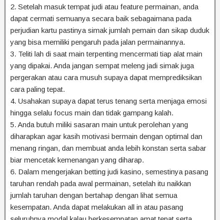
2. Setelah masuk tempat judi atau feature permainan, anda
dapat cermati semuanya secara baik sebagaimana pada
perjudian kartu pastinya simak jumlah pemain dan sikap duduk
yang bisa memiliki pengaruh pada jalan permainannya.
3. Teliti lah di saat main terpenting mencermati tiap alat main
yang dipakai. Anda jangan sempat meleng jadi simak juga
pergerakan atau cara musuh supaya dapat memprediksikan
cara paling tepat.
4. Usahakan supaya dapat terus tenang serta menjaga emosi
hingga selalu focus main dan tidak gampang kalah.
5. Anda butuh miliki sasaran main untuk perolehan yang
diharapkan agar kasih motivasi bermain dengan optimal dan
menang ringan, dan membuat anda lebih konstan serta sabar
biar mencetak kemenangan yang diharap.
6. Dalam mengerjakan betting judi kasino, semestinya pasang
taruhan rendah pada awal permainan, setelah itu naikkan
jumlah taruhan dengan bertahap dengan lihat semua
kesempatan. Anda dapat melakukan all in atau pasang
seluruhnya modal kalau berkesempatan amat tepat serta