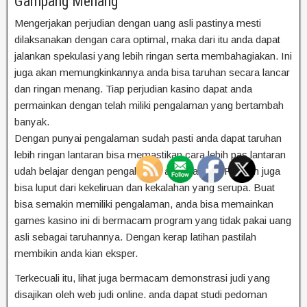
Gampang Menang
Mengerjakan perjudian dengan uang asli pastinya mesti
dilaksanakan dengan cara optimal, maka dari itu anda dapat
jalankan spekulasi yang lebih ringan serta membahagiakan. Ini
juga akan memungkinkannya anda bisa taruhan secara lancar
dan ringan menang. Tiap perjudian kasino dapat anda
permainkan dengan telah miliki pengalaman yang bertambah
banyak.
Dengan punyai pengalaman sudah pasti anda dapat taruhan
lebih ringan lantaran bisa memastikan cara lebih pas lantaran
udah belajar dengan pengalaman awal kalinya. Pemain juga
bisa luput dari kekeliruan dan kekalahan yang serupa. Buat
bisa semakin memiliki pengalaman, anda bisa memainkan
games kasino ini di bermacam program yang tidak pakai uang
asli sebagai taruhannya. Dengan kerap latihan pastilah
membikin anda kian eksper.
Terkecuali itu, lihat juga bermacam demonstrasi judi yang
disajikan oleh web judi online. anda dapat studi pedoman