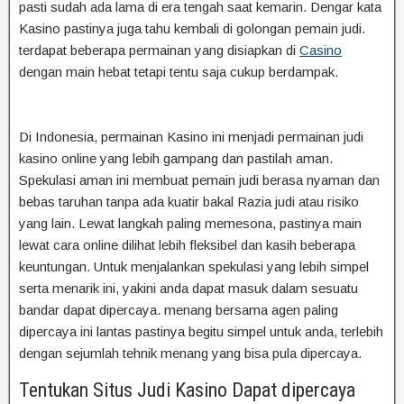
pasti sudah ada lama di era tengah saat kemarin. Dengar kata
Kasino pastinya juga tahu kembali di golongan pemain judi.
terdapat beberapa permainan yang disiapkan di
Casino
dengan main hebat tetapi tentu saja cukup berdampak.
Di Indonesia, permainan Kasino ini menjadi permainan judi
kasino online yang lebih gampang dan pastilah aman.
Spekulasi aman ini membuat pemain judi berasa nyaman dan
bebas taruhan tanpa ada kuatir bakal Razia judi atau risiko
yang lain. Lewat langkah paling memesona, pastinya main
lewat cara online dilihat lebih fleksibel dan kasih beberapa
keuntungan. Untuk menjalankan spekulasi yang lebih simpel
serta menarik ini, yakini anda dapat masuk dalam sesuatu
bandar dapat dipercaya. menang bersama agen paling
dipercaya ini lantas pastinya begitu simpel untuk anda, terlebih
dengan sejumlah tehnik menang yang bisa pula dipercaya.
Tentukan Situs Judi Kasino Dapat dipercaya