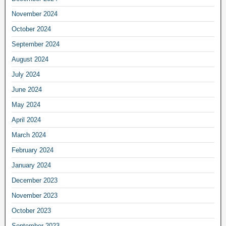
November 2024
October 2024
September 2024
August 2024
July 2024
June 2024
May 2024
April 2024
March 2024
February 2024
January 2024
December 2023
November 2023
October 2023
September 2023