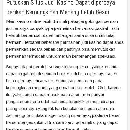
Putuskan Situs Judi Kasino Dapat dipercaya
Berikan Kemungkinan Menang Lebih Besar
Main kasino online lebih diminati pelbagai golongan pemain
judi. adanya banyak type permainan bervariasi pastilah bikin
betaruh bertambah dapat tantangan serta suka untuk tetap
bermain. Terdapat beberapa permainan judi kasino dapat anda
permainkan secara bebas dan pastinya bisa memutuskan
permainan termudah untuk meraih kemenangan spekulasi.
Supaya dapat peroleh service terkomplet itu, yakinkan anda
dapat tergabung di sebuah broker judi bisa dipercaya. agen
bisa dipercaya ini amat mempunyai pengaruh pada
kemungkinan menang yang dapat anda peroleh. Oleh karena
itu, yakini anda dapat masuk pada agen mempunyai
pengalaman serta udah sah bisa terbuktikan menjadi agen
paling dipercaya yang tak kan kerjakan penipuan apa saja.
Jadi anggota di dalam agen paling dipercaya, pastinya benar-
benar mengesankan. Di antara service terhebat yang dapat
beri kemungkinan menang buat betaruh yakni: