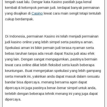
tengah saat lalu. Dengar kata Kasino pastilah juga kenal
kembali di kelompok pemain judi. terdapat banyak permainan
yang disajikan di
Casino
lewat cara main sengit tetapi tentulah
cukup berdampak.
Di Indonesia, permainan Kasino ini telah menjadi permainan
judi kasino online yang lebih simpel serta pastinya aman.
Spekulasi aman ini bikin pemain judi terasa nyaman serta
bebas taruhan tanpa ada resah dapat Razia judi atau efek
yang lain. Dengan sangat mengagumkan, pastinya bermain
lewat cara online diliat lebih fleksibel serta kasih beberapa
keuntungan. Buat mengerjakan spekulasi yang lebih gampang
serta menarik ini, yakinkan anda dapat masuk dalam sesuatu
bandar bisa dipercaya. menang bersama agen dapat
dipercaya ini juga pastinya benar-benar simpel untuk anda,
terlebih dengan beberapa tehnik menang ini yang juga dapat
dipercaya.