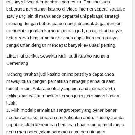
mainnya lewat demonstrasi games itu. Dan lihat juga
beberapa permainan kasino di video internet seperti Youtube
atau yang lain di mana anda dapat tekuni pelbagai strategi
menang dengan beberapa pemain judi andal. Juga, dengan
mengikut sejumlah komune pemain judi, group chat banyak
bettor serta himpunan bettor anda dapat kian mempunyai
pengalaman dengan mendapat banyak evaluasi penting.
Lihat Hal Berikut Sewaktu Main Judi Kasino Menang
Cemerlang
Menang taruhan judi kasino online pastinya dapat anda
mewujudkan dengan perhatikan berbagai perihal di saat
tengah main. Antara perihal yang bisa anda simak serta
aplikasikan waktu mainkan semua jenis permainan kasino
ialah:
1. Pilih model permainan sangat tepat yang benar-benar
sesuai sama kegemaran dan kekuatan anda. Pastinya anda
dapat rasakan kehebohan berlainan buat main optimal tanpa
perlu mempercayakan perasaan atau peruntungan.