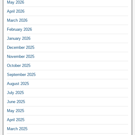
May 2026
April 2026
March 2026
February 2026
January 2026
December 2025
November 2025
October 2025
September 2025
August 2025
July 2025
June 2025
May 2025
April 2025
March 2025