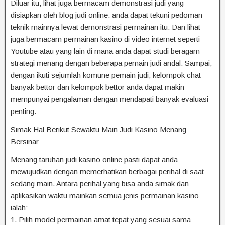
Diluar itu, lihat juga bermacam demonstrasi judi yang
disiapkan oleh blog judi online. anda dapat tekuni pedoman
teknik mainnya lewat demonstrasi permainan itu. Dan lihat
juga bermacam permainan kasino di video internet seperti
Youtube atau yang lain di mana anda dapat studi beragam
strategi menang dengan beberapa pemain judi andal. Sampai,
dengan ikuti sejumlah komune pemain judi, kelompok chat
banyak bettor dan kelompok bettor anda dapat makin
mempunyai pengalaman dengan mendapati banyak evaluasi
penting.
Simak Hal Berikut Sewaktu Main Judi Kasino Menang
Bersinar
Menang taruhan judi kasino online pasti dapat anda
mewujudkan dengan memerhatikan berbagai perihal di saat
sedang main. Antara perihal yang bisa anda simak dan
aplikasikan waktu mainkan semua jenis permainan kasino
ialah:
1. Pilih model permainan amat tepat yang sesuai sama