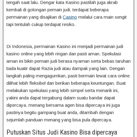
tengah saat lalu. Dengar kata Kasino pastilah juga akrab
kembali di golongan pemain judi. terdapat beberapa
permainan yang disajikan di
Casino
melalui cara main sengit
tapi tentulah cukup terdapat resiko.
Di Indonesia, permainan Kasino ini menjadi permainan judi
kasino online yang lebih ringan dan pasti aman. Spekulasi
aman ini bikin pemain judi berasa nyaman serta bebas taruhan
tiada kuatir dapat Razia judi atau dampak yang lain. Dengan
langkah paling mengagumkan, pasti bermain lewat cara online
dilihat lebih fleksibel dan berikan beberapa keuntungan. Buat
melakukan spekulasi yang lebih simpel serta menarik ini,
yakini anda dapat tergabung dalam suatu bandar dapat
dipercaya. menang bersama agen bisa dipercaya ini juga
pastinya begitu gampang buat anda, ditambah dengan
sejumlah panduan menang yang bisa pula dipercaya.
Putuskan Situs Judi Kasino Bisa dipercaya