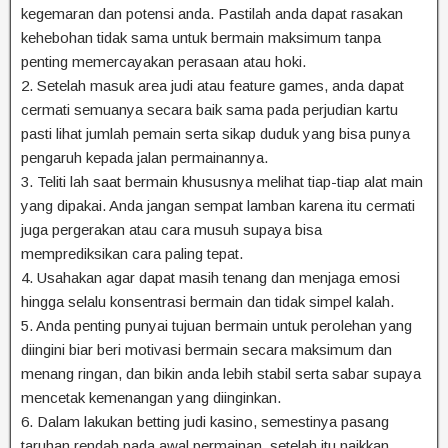
kegemaran dan potensi anda. Pastilah anda dapat rasakan
kehebohan tidak sama untuk bermain maksimum tanpa
penting memercayakan perasaan atau hoki.
2. Setelah masuk area judi atau feature games, anda dapat
cermati semuanya secara baik sama pada perjudian kartu
pasti lihat jumlah pemain serta sikap duduk yang bisa punya
pengaruh kepada jalan permainannya.
3. Teliti lah saat bermain khususnya melihat tiap-tiap alat main
yang dipakai. Anda jangan sempat lamban karena itu cermati
juga pergerakan atau cara musuh supaya bisa
memprediksikan cara paling tepat.
4. Usahakan agar dapat masih tenang dan menjaga emosi
hingga selalu konsentrasi bermain dan tidak simpel kalah.
5. Anda penting punyai tujuan bermain untuk perolehan yang
diingini biar beri motivasi bermain secara maksimum dan
menang ringan, dan bikin anda lebih stabil serta sabar supaya
mencetak kemenangan yang diinginkan.
6. Dalam lakukan betting judi kasino, semestinya pasang
taruhan rendah pada awal permainan, setelah itu naikkan