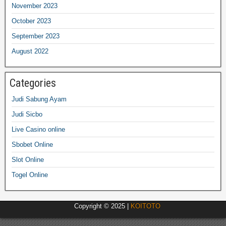
November 2023
October 2023
September 2023
August 2022
Categories
Judi Sabung Ayam
Judi Sicbo
Live Casino online
Sbobet Online
Slot Online
Togel Online
Copyright © 2025 |
KOITOTO