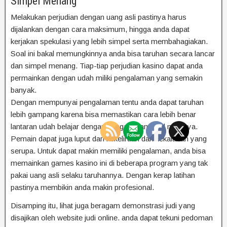
Simpel Menang
Melakukan perjudian dengan uang asli pastinya harus
dijalankan dengan cara maksimum, hingga anda dapat
kerjakan spekulasi yang lebih simpel serta membahagiakan.
Soal ini bakal memungkinnya anda bisa taruhan secara lancar
dan simpel menang. Tiap-tiap perjudian kasino dapat anda
permainkan dengan udah miliki pengalaman yang semakin
banyak.
Dengan mempunyai pengalaman tentu anda dapat taruhan
lebih gampang karena bisa memastikan cara lebih benar
lantaran udah belajar dengan pengalaman awal mulanya.
Pemain dapat juga luput dari kekeliruan dan kekalahan yang
serupa. Untuk dapat makin memiliki pengalaman, anda bisa
memainkan games kasino ini di beberapa program yang tak
pakai uang asli selaku taruhannya. Dengan kerap latihan
pastinya membikin anda makin profesional.
Disamping itu, lihat juga beragam demonstrasi judi yang
disajikan oleh website judi online. anda dapat tekuni pedoman