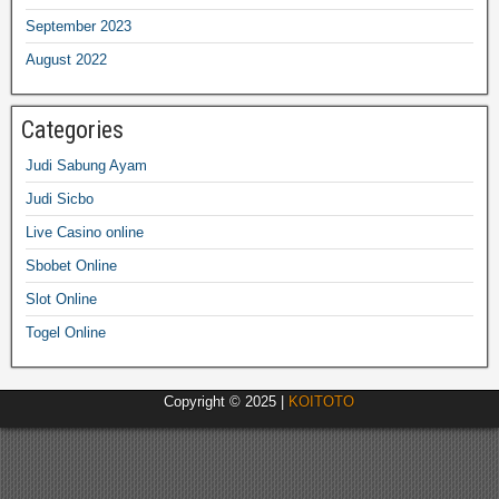
September 2023
August 2022
Categories
Judi Sabung Ayam
Judi Sicbo
Live Casino online
Sbobet Online
Slot Online
Togel Online
Copyright © 2025 |
KOITOTO