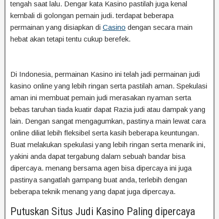
tengah saat lalu. Dengar kata Kasino pastilah juga kenal
kembali di golongan pemain judi. terdapat beberapa
permainan yang disiapkan di
Casino
dengan secara main
hebat akan tetapi tentu cukup berefek.
Di Indonesia, permainan Kasino ini telah jadi permainan judi
kasino online yang lebih ringan serta pastilah aman. Spekulasi
aman ini membuat pemain judi merasakan nyaman serta
bebas taruhan tiada kuatir dapat Razia judi atau dampak yang
lain. Dengan sangat mengagumkan, pastinya main lewat cara
online diliat lebih fleksibel serta kasih beberapa keuntungan.
Buat melakukan spekulasi yang lebih ringan serta menarik ini,
yakini anda dapat tergabung dalam sebuah bandar bisa
dipercaya. menang bersama agen bisa dipercaya ini juga
pastinya sangatlah gampang buat anda, terlebih dengan
beberapa teknik menang yang dapat juga dipercaya.
Putuskan Situs Judi Kasino Paling dipercaya