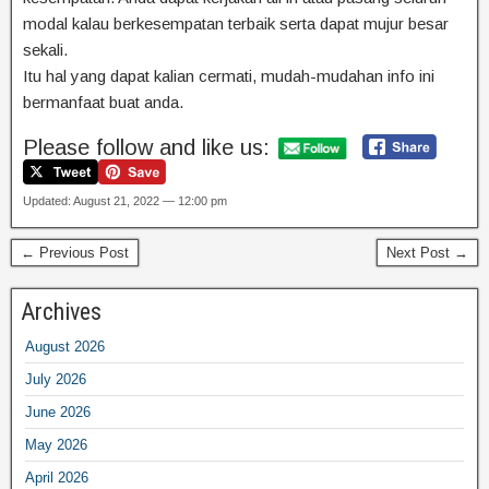
modal kalau berkesempatan terbaik serta dapat mujur besar
sekali.
Itu hal yang dapat kalian cermati, mudah-mudahan info ini
bermanfaat buat anda.
Please follow and like us:
Updated: August 21, 2022 — 12:00 pm
← Previous Post
Next Post →
Archives
August 2026
July 2026
June 2026
May 2026
April 2026