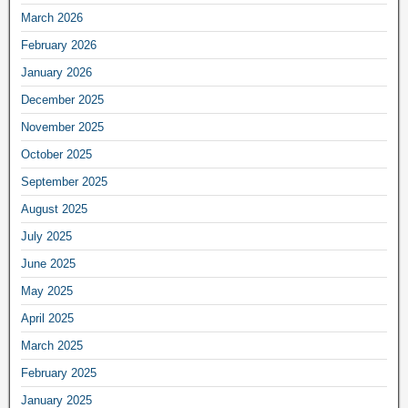
March 2026
February 2026
January 2026
December 2025
November 2025
October 2025
September 2025
August 2025
July 2025
June 2025
May 2025
April 2025
March 2025
February 2025
January 2025