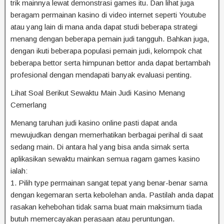
trik mainnya lewat demonstrasi games itu. Dan lihat juga
beragam permainan kasino di video internet seperti Youtube
atau yang lain di mana anda dapat studi beberapa strategi
menang dengan beberapa pemain judi tangguh. Bahkan juga,
dengan ikuti beberapa populasi pemain judi, kelompok chat
beberapa bettor serta himpunan bettor anda dapat bertambah
profesional dengan mendapati banyak evaluasi penting.
Lihat Soal Berikut Sewaktu Main Judi Kasino Menang
Cemerlang
Menang taruhan judi kasino online pasti dapat anda
mewujudkan dengan memerhatikan berbagai perihal di saat
sedang main. Di antara hal yang bisa anda simak serta
aplikasikan sewaktu mainkan semua ragam games kasino
ialah:
1. Pilih type permainan sangat tepat yang benar-benar sama
dengan kegemaran serta kebolehan anda. Pastilah anda dapat
rasakan kehebohan tidak sama buat main maksimum tiada
butuh memercayakan perasaan atau peruntungan.