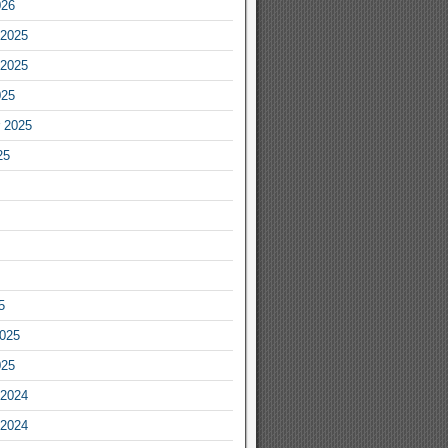
026
2025
2025
025
 2025
25
5
2025
025
2024
2024