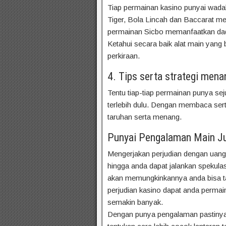
Tiap permainan kasino punyai wadah
Tiger, Bola Lincah dan Baccarat m
permainan Sicbo memanfaatkan dadu,
Ketahui secara baik alat main yang
perkiraan.
4. Tips serta strategi mena
Tentu tiap-tiap permainan punya sej
terlebih dulu. Dengan membaca sert
taruhan serta menang.
Punyai Pengalaman Main Ju
Mengerjakan perjudian dengan uang a
hingga anda dapat jalankan spekulas
akan memungkinkannya anda bisa t
perjudian kasino dapat anda perm
semakin banyak.
Dengan punya pengalaman pastinya 