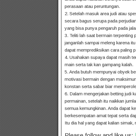
perasaan atau peruntungan.
2. Setelah masuk area judi atau spe
secara bagus serupa pada perjudian
yang bisa punya pengaruh pada jal
3. Teliti lah saat bermain terpentin
janganlah sampai meleng karena it
dapat memprediksikan cara paling p
4. Usahakan supaya dapat masih te
main serta tak kan gampang kalah.
5. Anda butuh mempunyai obyek berm
motivasi bermain dengan maksimu
konstan serta sabar biar memperol
6. Dalam mengerjakan betting judi 
permainan, setelah itu naikkan ju
semua kemungkinan. Anda dapat kerj
berkesempatan amat tepat serta dap
Itu dia hal yang dapat kalian simak
Please follow and like us: