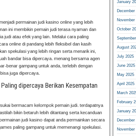
January 2
December 
November 
menjadi permainan judi kasino online yang lebih
man ini membikin pemain judi terasa nyaman dan
October 2
 judi atau efek yang lain. Melalui cara paling
September
ra online di pandang lebih fleksibel dan kasih
August 20
n spekulasi yang lebih ringan serta menarik ini,
July 2025
buah bandar bisa dipercaya. menang bersama agen
benar-benar gampang untuk anda, terlebih dengan
June 2025
isa juga dipercaya.
May 2025
April 2025
 Paling dipercaya Berikan Kesempatan
March 202
February 
isukai bermacam kelompok pemain judi. terdapatnya
January 2
tilah bikin betaruh lebih ditantang serta kecanduan
 permainan judi kasino dapat anda permainkan secara
December 
 games paling gampang untuk memenangi spekulasi.
November 