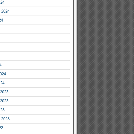
024
 2024
24
4
2024
024
2023
2023
023
 2023
22