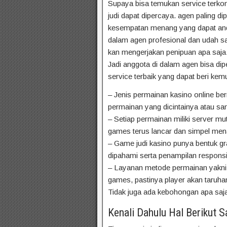
Supaya bisa temukan service terkomp
judi dapat dipercaya. agen paling 
kesempatan menang yang dapat and
dalam agen profesional dan udah sah
kan mengerjakan penipuan apa saja
Jadi anggota di dalam agen bisa di
service terbaik yang dapat beri ke
– Jenis permainan kasino online b
permainan yang dicintainya atau s
– Setiap permainan miliki server mu
games terus lancar dan simpel men
– Game judi kasino punya bentuk g
dipahami serta penampilan respons
– Layanan metode permainan yakni fa
games, pastinya player akan taruhan 
Tidak juga ada kebohongan apa saja
Kenali Dahulu Hal Berikut 