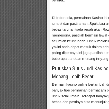
berefek.
Di Indonesia, permainan Kasino ini 
simpel dan pasti aman. Spekulasi a
bebas taruhan tiada resah akan Razia
memesona, pastilah bermain lewat ca
sejumlah keuntungan. Untuk melakuka
yakini anda dapat masuk dalam se
paling dipercaya ini juga pastilah 
beberapa panduan menang ini yang b
Putuskan Situs Judi Kasino
Menang Lebih Besar
Bermain kasino online bertambah d
banyak tipe permainan bermacam pas
untuk selalu main. Terdapat banyak
bebas dan pastinya bisa menunjuk