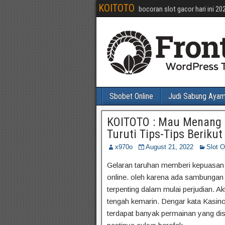
KOITOTO
bocoran slot gacor hari ini 20
Sbobet Online
Judi Sabung Aya
KOITOTO : Mau Menang 
Turuti Tips-Tips Berikut 
x970o
August 21, 2022
Slot O
Gelaran taruhan memberi kepuasan w
online. oleh karena ada sambungan 
terpenting dalam mulai perjudian. Ak
tengah kemarin. Dengar kata Kasino 
terdapat banyak permainan yang dis