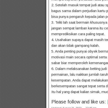
2. Setelah masuk tempat judi atau 
bagus sama dalam perjudian kartu pa
bisa punya pengaruh kepada jalan 
3. Teliti lah saat bermain khususny
jangan sempat lamban karena itu c
memprediksikan cara paling tepat.
4. Usahakan supaya dapat masih t
dan akan tidak gampang kalah.
5. Anda penting punyai obyek berma
motivasi main secara optimal serta
sabar biar memperoleh kemenangan
6. Dalam melaksanakan betting judi
permainan, lalu naikkan jumlah t
kesempatan. Anda dapat melakukan a
berkesempatan sangat tepat serta d
Itu hal yang dapat kalian simak, m
Please follow and like us: