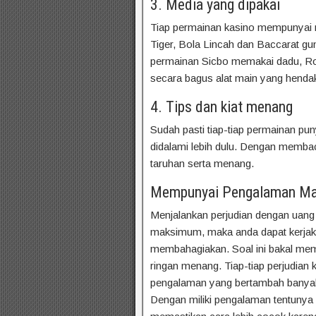
3. Media yang dipakai
Tiap permainan kasino mempunyai m
Tiger, Bola Lincah dan Baccarat g
permainan Sicbo memakai dadu, Roul
secara bagus alat main yang hendak 
4. Tips dan kiat menang
Sudah pasti tiap-tiap permainan pun
didalami lebih dulu. Dengan memba
taruhan serta menang.
Mempunyai Pengalaman Mai
Menjalankan perjudian dengan uang 
maksimum, maka anda dapat kerjakan
membahagiakan. Soal ini bakal mem
ringan menang. Tiap-tiap perjudian
pengalaman yang bertambah banya
Dengan miliki pengalaman tentunya a