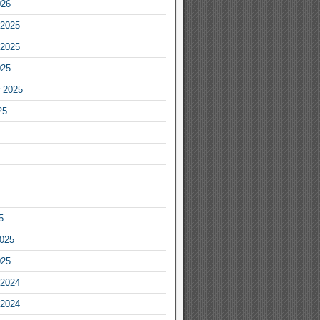
026
2025
2025
025
 2025
25
5
2025
025
2024
2024