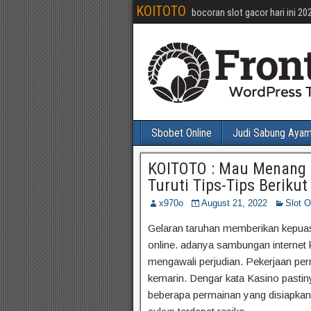
KOITOTO
bocoran slot gacor hari ini 20
Sbobet Online
Judi Sabung Aya
KOITOTO : Mau Menang 
Turuti Tips-Tips Berikut
x970o
August 21, 2022
Slot O
Gelaran taruhan memberikan kepuasa
online. adanya sambungan internet 
mengawali perjudian. Pekerjaan per
kemarin. Dengar kata Kasino pastiny
beberapa permainan yang disiapkan