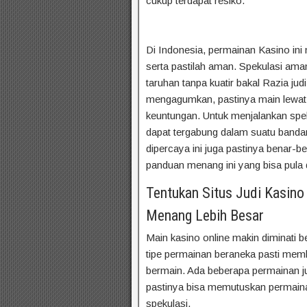
cukup terdapat resiko.
Di Indonesia, permainan Kasino ini 
serta pastilah aman. Spekulasi ama
taruhan tanpa kuatir bakal Razia judi
mengagumkan, pastinya main lewat car
keuntungan. Untuk menjalankan speku
dapat tergabung dalam suatu banda
dipercaya ini juga pastinya benar-b
panduan menang ini yang bisa pula 
Tentukan Situs Judi Kasino
Menang Lebih Besar
Main kasino online makin diminati
tipe permainan beraneka pasti memb
bermain. Ada beberapa permainan j
pastinya bisa memutuskan permain
spekulasi.