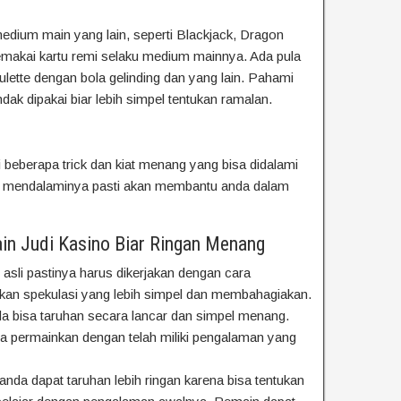
edium main yang lain, seperti Blackjack, Dragon
emakai kartu remi selaku medium mainnya. Ada pula
ette dengan bola gelinding dan yang lain. Pahami
ak dipakai biar lebih simpel tentukan ramalan.
 beberapa trick dan kiat menang yang bisa didalami
 mendalaminya pasti akan membantu anda dalam
n Judi Kasino Biar Ringan Menang
asli pastinya harus dikerjakan dengan cara
kan spekulasi yang lebih simpel dan membahagiakan.
a bisa taruhan secara lancar dan simpel menang.
nda permainkan dengan telah miliki pengalaman yang
nda dapat taruhan lebih ringan karena bisa tentukan