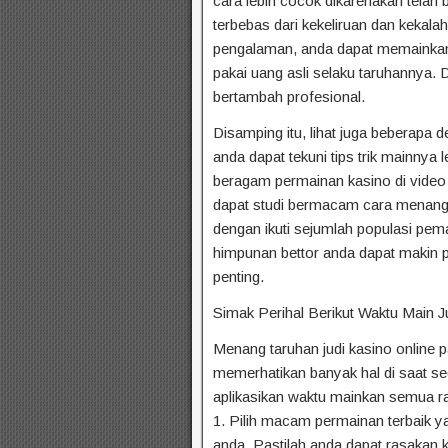
cara lebih cocok dikarenakan telah
terbebas dari kekeliruan dan kekala
pengalaman, anda dapat memainkan 
pakai uang asli selaku taruhannya.
bertambah profesional.
Disamping itu, lihat juga beberapa d
anda dapat tekuni tips trik mainnya 
beragam permainan kasino di video i
dapat studi bermacam cara menang 
dengan ikuti sejumlah populasi pema
himpunan bettor anda dapat makin 
penting.
Simak Perihal Berikut Waktu Main 
Menang taruhan judi kasino online 
memerhatikan banyak hal di saat se
aplikasikan waktu mainkan semua r
1. Pilih macam permainan terbaik 
anda. Pastilah anda dapat rasakan 