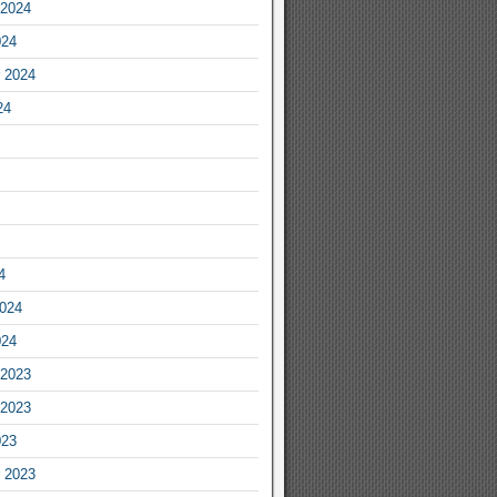
2024
024
 2024
24
4
2024
024
2023
2023
023
 2023