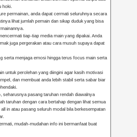
 hoki.
ature permainan, anda dapat cermati seluruhnya secara
stinya lihat jumlah pemain dan sikap duduk yang bisa
rmainannya.
g mencermati tiap-tiap media main yang dipakai. Anda
imak juga pergerakan atau cara musuh supaya dapat
ng serta menjaga emosi hingga terus focus main serta
n untuk perolehan yang diingini agar kasih motivasi
pel, dan membuat anda lebih stabil serta sabar biar
hendaki.
ino, seharusnya pasang taruhan rendah diawalnya
lah taruhan dengan cara bertahap dengan lihat semua
ll in atau pasang seluruh modal bila berkesempatan
ar.
 cermati, mudah-mudahan info ini bermanfaat buat