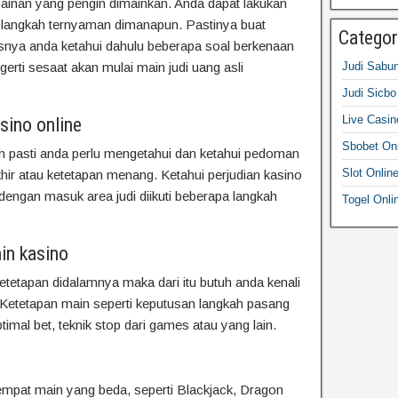
mainan yang pengin dimainkan. Anda dapat lakukan
ui langkah ternyaman dimanapun. Pastinya buat
Categor
nya anda ketahui dahulu beberapa soal berkenaan
erti sesaat akan mulai main judi uang asli
Judi Sabu
Judi Sicbo
Live Casin
sino online
Sbobet Onl
 pasti anda perlu mengetahui dan ketahui pedoman
Slot Onlin
hir atau ketetapan menang. Ketahui perjudian kasino
dengan masuk area judi diikuti beberapa langkah
Togel Onli
in kasino
ketetapan didalamnya maka dari itu butuh anda kenali
a. Ketetapan main seperti keputusan langkah pasang
ptimal bet, teknik stop dari games atau yang lain.
empat main yang beda, seperti Blackjack, Dragon