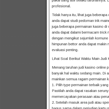
pakai uang asli selaku taruhannya. 
profesional.
Tidak hanya itu, lihat juga beberapa 
anda dapat studi pedoman trik main
juga beberapa permainan kasino di v
anda dapat dalami bermacam trick 
dengan mengikut sejumlah komune pe
himpunan bettor anda dapat makin 
evaluasi penting.
Lihat Soal Berikut Waktu Main Jud
Menang taruhan judi kasino online 
banyak hal waktu sedang main. Di ant
mainkan semua ragam permainan ka
1. Pilih type permainan terbaik ya
Pastilah anda dapat rasakan seruny
memercayakan perasaan atau peru
2. Setelah masuk area judi atau spe
bagus sama dalam perjudian kartu p