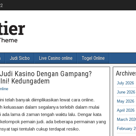
22
m
Judi Sicbo
Live Casino online
Togel Online
Judi Kasino Dengan Gampang?
Archive
t Ini! Kedungadem
July 2026
nline
June 2026
 telah banyak diimplikasikan lewat cara online.
May 2026
h keluasaan dalam segalanya terlebih dalam mulai
April 2026
ti ada lama di zaman tengah waktu lalu. Dengar kata
March 202
di kelompok pemain judi. ada beberapa permainan yang
yat tapi tentulah cukup terdapat resiko.
February 