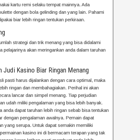
akai kartu remi selaku tempat mainnya. Ada
lette dengan bola gelinding dan yang lain. Pahami
akai biar lebih ringan tentukan perkiraan.
ng
umlah strategi dan trik menang yang bisa didalami
a pelajarinya akan meringankan anda dalam taruhan
 Judi Kasino Biar Ringan Menang
li pasti harus dijalankan dengan cara optimal, maka
lebih ringan dan membahagiakan. Perihal ini akan
cara lancar dan simpel menang. Tiap perjudian
n udah miliki pengalaman yang bisa lebih banyak.
anda dapat taruhan lebih ringan sebab bisa tentukan
ajar dengan pengalaman awalnya. Pemain dapat
han yang serupa. Untuk dapat semakin memiliki
ermainan kasino ini di bermacam terapan yang tak