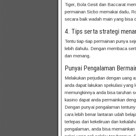
Tiger, Bola Gesit dan Baccarat mem
permainan Sicbo memakai dadu, Rou
secara baik wadah main yang bisa dip
4. Tips serta strategi mena
Tentu tiap-tiap permainan punya sej
lebih dahulu. Dengan membaca sert
dan menang.
Punyai Pengalaman Bermain
Melakukan perjudian dengan uang as
anda dapat lakukan spekulasi yang 
memungkinnya anda bisa taruhan se
kasino dapat anda permainkan denga
Dengan punyai pengalaman tentunya 
cara lebih benar lantaran udah bel
terlepas dari kekeliruan dan kekala
pengalaman, anda bisa memainkan p