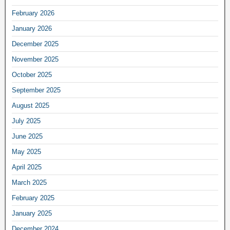
February 2026
January 2026
December 2025
November 2025
October 2025
September 2025
August 2025
July 2025
June 2025
May 2025
April 2025
March 2025
February 2025
January 2025
December 2024