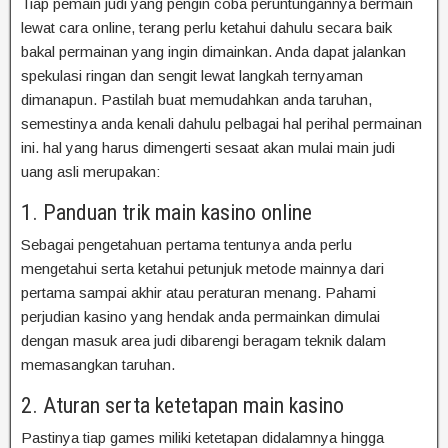
Tiap pemain judi yang pengin coba peruntungannya bermain
lewat cara online, terang perlu ketahui dahulu secara baik
bakal permainan yang ingin dimainkan. Anda dapat jalankan
spekulasi ringan dan sengit lewat langkah ternyaman
dimanapun. Pastilah buat memudahkan anda taruhan,
semestinya anda kenali dahulu pelbagai hal perihal permainan
ini. hal yang harus dimengerti sesaat akan mulai main judi
uang asli merupakan:
1. Panduan trik main kasino online
Sebagai pengetahuan pertama tentunya anda perlu
mengetahui serta ketahui petunjuk metode mainnya dari
pertama sampai akhir atau peraturan menang. Pahami
perjudian kasino yang hendak anda permainkan dimulai
dengan masuk area judi dibarengi beragam teknik dalam
memasangkan taruhan.
2. Aturan serta ketetapan main kasino
Pastinya tiap games miliki ketetapan didalamnya hingga