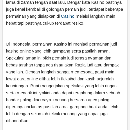
lama di zaman tengah saat lalu. Dengar kata Kasino pastinya
juga kenal kembali di golongan pemain judi. terdapat beberapa
permainan yang disiapkan di
Casino
melalui langkah main
hebat tapi pastinya cukup terdapat resiko.
Di Indonesia, permainan Kasino ini menjadi permainan judi
kasino online yang lebih gampang serta pastilah aman.
Spekulasi aman ini bikin pemain judi terasa nyaman dan
bebas taruhan tanpa ada risau akan Razia judi atau dampak
yang lain. Dengan langkah sangat memesona, pasti main
lewat cara online dilihat lebih fleksibel dan kasih sejumlah
keuntungan. Buat mengerjakan spekulasi yang lebih ringan
serta menarik ini, yakini anda dapat tergabung dalam sebuah
bandar paling dipercaya. menang bersama agen paling
dipercaya ini lantas pastilah amat gampang buat anda, lebih-
lebih dengan sejumlah teknik menang yang dapat juga
dihandalkan.