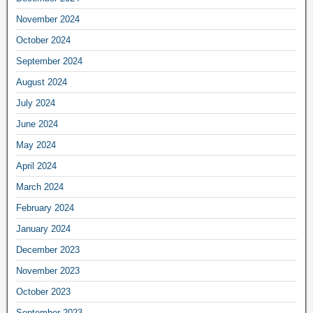
November 2024
October 2024
September 2024
August 2024
July 2024
June 2024
May 2024
April 2024
March 2024
February 2024
January 2024
December 2023
November 2023
October 2023
September 2023