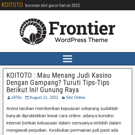
KOITOTO
bocoran slot gacor hari ini 2022
KOITOTO : Mau Menang Judi Kasino
Dengan Gampang? Turuti Tips-Tips
Berikut Ini! Gunung Raya
x970o
August 21, 2022
Slot Online
Arena taruhan memberikan kepuasan sekarang sudahlah
banyak dipraktekkan lewat cara online. adanya koneksi
internet berikan keluasaan dalam semuanya terlebih dalam
mengawali perjudian. Kesibukan permainan judi pasti ada