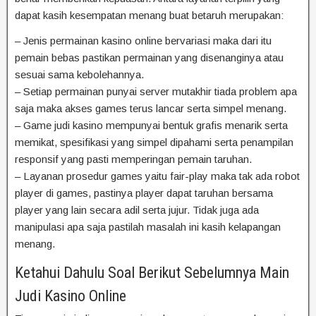
dapat kasih kesempatan menang buat betaruh merupakan:
– Jenis permainan kasino online bervariasi maka dari itu
pemain bebas pastikan permainan yang disenanginya atau
sesuai sama kebolehannya.
– Setiap permainan punyai server mutakhir tiada problem apa
saja maka akses games terus lancar serta simpel menang.
– Game judi kasino mempunyai bentuk grafis menarik serta
memikat, spesifikasi yang simpel dipahami serta penampilan
responsif yang pasti memperingan pemain taruhan.
– Layanan prosedur games yaitu fair-play maka tak ada robot
player di games, pastinya player dapat taruhan bersama
player yang lain secara adil serta jujur. Tidak juga ada
manipulasi apa saja pastilah masalah ini kasih kelapangan
menang.
Ketahui Dahulu Soal Berikut Sebelumnya Main
Judi Kasino Online