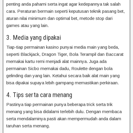
penting anda pahami serta ingat agar kedepannya tak salah
cara. Peraturan bermain seperti keputusan teknik pasang bet,
aturan nilai minimum dan optimal bet, metode stop dari
games atau yang lain.
3. Media yang dipakai
Tiap-tiap permainan kasino punyai media main yang beda,
seperti Blackjack, Dragon Tiger, Bola Terampil dan Baccarat
memakai kartu remi menjadi alat mainnya. Juga ada
permainan Sicbo memakai dadu, Roulette dengan bola
gelinding dan yang lain. Ketahui secara baik alat main yang
bisa dipakai supaya lebih gampang memastikan perkiraan.
4. Tips serta cara menang
Pastinya tiap permainan punya beberapa trick serta trik
menang yang bisa didalami terlebih dulu. Dengan membaca
serta mendalaminya pasti akan mempermudah anda dalam
taruhan serta menang.