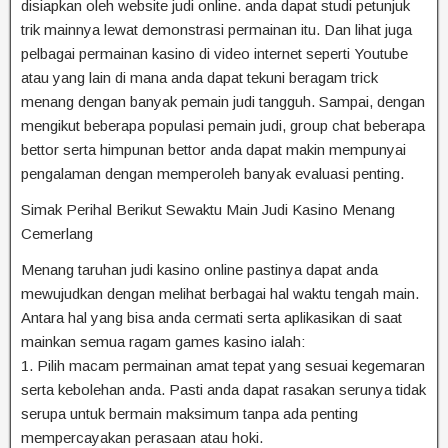
disiapkan oleh website judi online. anda dapat studi petunjuk
trik mainnya lewat demonstrasi permainan itu. Dan lihat juga
pelbagai permainan kasino di video internet seperti Youtube
atau yang lain di mana anda dapat tekuni beragam trick
menang dengan banyak pemain judi tangguh. Sampai, dengan
mengikut beberapa populasi pemain judi, group chat beberapa
bettor serta himpunan bettor anda dapat makin mempunyai
pengalaman dengan memperoleh banyak evaluasi penting.
Simak Perihal Berikut Sewaktu Main Judi Kasino Menang
Cemerlang
Menang taruhan judi kasino online pastinya dapat anda
mewujudkan dengan melihat berbagai hal waktu tengah main.
Antara hal yang bisa anda cermati serta aplikasikan di saat
mainkan semua ragam games kasino ialah:
1. Pilih macam permainan amat tepat yang sesuai kegemaran
serta kebolehan anda. Pasti anda dapat rasakan serunya tidak
serupa untuk bermain maksimum tanpa ada penting
mempercayakan perasaan atau hoki.