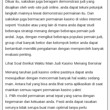
Diluar itu, saksikan juga beragam demonstrasi judi yang
disajikan oleh web-site judi online. anda dapat tekuni petunjuk
langkah mainnya lewat demonstrasi permainan itu. Dan
saksikan juga bermacam permainan kasino di video internet
seperti Youtube atau yang lain di mana anda dapat studi
beberapa strategi menang dengan beberapa pemain judi
andal. Juga, dengan mengikut beberapa populasi pemain judi,
group chat banyak bettor dan kelompok bettor anda dapat
bertambah memiliki pengalaman dengan memperoleh banyak
evaluasi penting.
Lihat Soal Berikut Waktu Main Judi Kasino Menang Bersinar
Menang taruhan judi kasino online pastinya dapat anda
mewujudkan dengan mencermati banyak hal waktu sedang
main. Antara hal yang bisa anda lihat serta aplikasikan di saat
mainkan semua ragam permainan kasino yakni:
1. Pilih model permainan amat tepat yang sama dengan
kegemaran dan kekuatan anda. Pasti anda dapat rasakan
serunya tidak serupa buat main optimal tanpa perlu