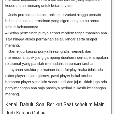
kesempatan menang untuk betaruh yaitu:
– Jenis permainan kasino online bervariasi hingga pemain
bebas putuskan permainan yang digemarinya atau sama
sesuai kekuatannya.
– Setiap permainan punya server modern tanpa masalah apa
saja hingga akses permainan selalu lancar serta simpel
menang.
– Game judi kasino punya kreasi grafis menarik dan
memesona, spek yang gampang dipahami serta penampakan
responsif yang pastilah memudahkan pemain taruhan.
– Layanan struktur permainan ialah fairplay maka tidak ada
robot player dalam games, pasti player bakal taruhan
bersama player yang lain secara adil dan jujur. Tidak juga ada
penyimpangan apa saja pastinya perihal ini kasih kelapangan
menang.
Kenali Dahulu Soal Berikut Saat sebelum Main
Judi Kasino Online