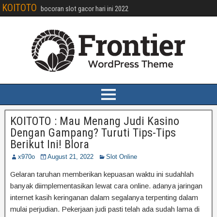
KOITOTO
bocoran slot gacor hari ini 2022
KOITOTO : Mau Menang Judi Kasino
Dengan Gampang? Turuti Tips-Tips
Berikut Ini! Blora
x970o
August 21, 2022
Slot Online
Gelaran taruhan memberikan kepuasan waktu ini sudahlah
banyak diimplementasikan lewat cara online. adanya jaringan
internet kasih keringanan dalam segalanya terpenting dalam
mulai perjudian. Pekerjaan judi pasti telah ada sudah lama di