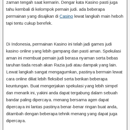
zaman tengah saat kemarin. Dengar kata Kasino pasti juga
tahu kembali di kelompok pemain judi. ada beberapa
permainan yang disajikan di
Casino
lewat langkah main heboh
tapi tentu cukup berefek.
Di Indonesia, permainan Kasino ini telah jadi games judi
kasino online yang lebih gampang dan pasti aman. Spekulasi
aman ini membuat pemain judi berasa nyaman serta bebas
taruhan tiada resah akan Razia judi atau dampak yang lain.
Lewat langkah sangat mengagumkan, pastinya bermain lewat
cara online diliat lebih fleksibel serta berikan beberapa
keuntungan. Buat mengerjakan spekulasi yang lebih simpel
dan menarik ini, yakini anda dapat tergabung dalam sebuah
bandar paling dipercaya. menang bersama agen dapat
dipercaya ini lantas pastinya benar-benar ringan buat anda,
ditambah dengan beberapa tehnik menang yang dapat juga
dipercaya.