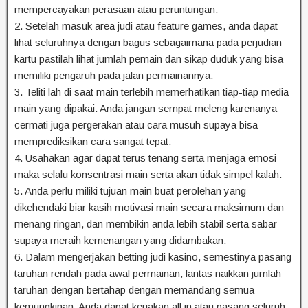
mempercayakan perasaan atau peruntungan.
2. Setelah masuk area judi atau feature games, anda dapat
lihat seluruhnya dengan bagus sebagaimana pada perjudian
kartu pastilah lihat jumlah pemain dan sikap duduk yang bisa
memiliki pengaruh pada jalan permainannya.
3. Teliti lah di saat main terlebih memerhatikan tiap-tiap media
main yang dipakai. Anda jangan sempat meleng karenanya
cermati juga pergerakan atau cara musuh supaya bisa
memprediksikan cara sangat tepat.
4. Usahakan agar dapat terus tenang serta menjaga emosi
maka selalu konsentrasi main serta akan tidak simpel kalah.
5. Anda perlu miliki tujuan main buat perolehan yang
dikehendaki biar kasih motivasi main secara maksimum dan
menang ringan, dan membikin anda lebih stabil serta sabar
supaya meraih kemenangan yang didambakan.
6. Dalam mengerjakan betting judi kasino, semestinya pasang
taruhan rendah pada awal permainan, lantas naikkan jumlah
taruhan dengan bertahap dengan memandang semua
kemungkinan. Anda dapat kerjakan all in atau pasang seluruh