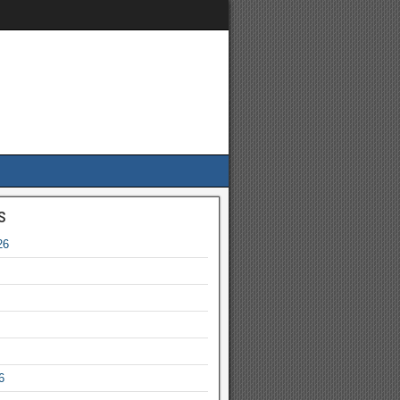
s
26
6