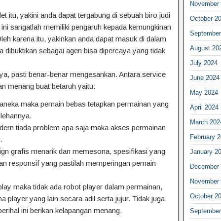
November 
t itu, yakini anda dapat tergabung di sebuah biro judi
October 2
a ini sangatlah memiliki pengaruh kepada kemungkinan
September
eh karena itu, yakinkan anda dapat masuk di dalam
August 20
a dibuktikan sebagai agen bisa dipercaya yang tidak
July 2024
aya, pasti benar-benar mengesankan. Antara service
June 2024
an menang buat betaruh yaitu:
May 2024
eraneka maka pemain bebas tetapkan permainan yang
April 2024
lehannya.
March 202
odern tiada problem apa saja maka akses permainan
February 
.
gn grafis menarik dan memesona, spesifikasi yang
January 2
n responsif yang pastilah memperingan pemain
December 
November 
play maka tidak ada robot player dalam permainan,
October 2
 player yang lain secara adil serta jujur. Tidak juga
erihal ini berikan kelapangan menang.
September