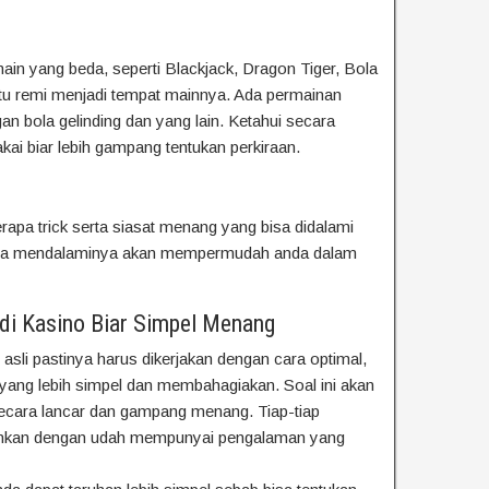
ain yang beda, seperti Blackjack, Dragon Tiger, Bola
tu remi menjadi tempat mainnya. Ada permainan
n bola gelinding dan yang lain. Ketahui secara
ai biar lebih gampang tentukan perkiraan.
erapa trick serta siasat menang yang bisa didalami
rta mendalaminya akan mempermudah anda dalam
i Kasino Biar Simpel Menang
asli pastinya harus dikerjakan dengan cara optimal,
yang lebih simpel dan membahagiakan. Soal ini akan
ecara lancar dan gampang menang. Tiap-tiap
ainkan dengan udah mempunyai pengalaman yang