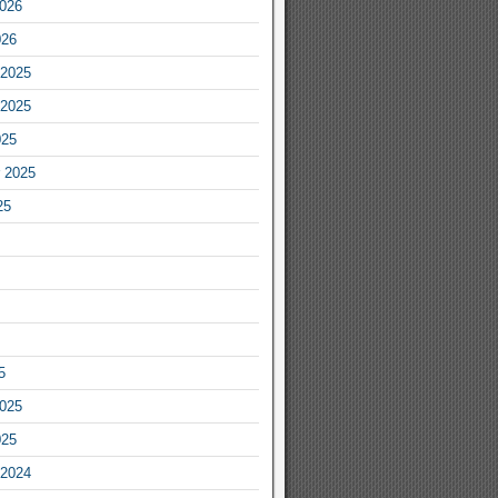
2026
026
2025
2025
025
 2025
25
5
2025
025
2024