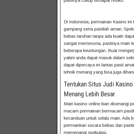
pastinya cukup terdapat resiko.
Di Indonesia, permainan Kasino ini 
gampang serta pastilah aman. Speku
bebas taruhan tanpa ada kuatir dapat
sangat memesona, pastinya main lewat
beberapa keuntungan. Buat mengerja
yakini anda dapat masuk dalam se
dapat dipercaya ini lantas pasti a
tehnik menang yang bisa juga dihan
Tentukan Situs Judi Kasino
Menang Lebih Besar
Main kasino online kian disenangi p
macam permainan bermacam pastilah 
kecanduan untuk selalu main. Ada b
permainkan secara bebas dan pastin
memenangi spekulasi.