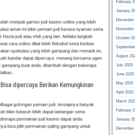
February 
January 2
December 
telah menjadi games judi kasino online yang lebih
lasi aman ini bikin pemain judi berasa nyaman serta
November 
 Razia judi atau efek yang lain. Melalui langkah
October 2
 cara online diliat lebih fleksibel serta berikan
September
kan spekulasi yang lebih gampang dan menarik ini,
August 20
buah bandar dapat dipercaya. menang bersama agen
mat gampang buat anda, ditambah dengan beberapa
July 2025
dalkan.
June 2025
May 2025
 Bisa dipercaya Berikan Kemungkinan
April 2025
March 202
elbagai golongan pemain judi. tersiapnya banyak
February 
bikin betaruh lebih dapat tantangan serta
eberapa permainan judi kasino dapat anda
January 2
ya bisa pilih permainan paling gampang untuk
December 