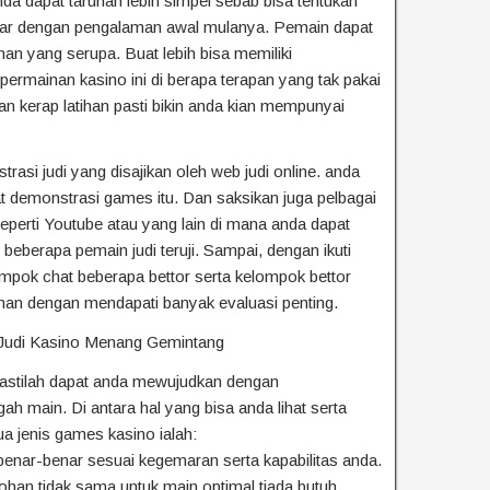
a dapat taruhan lebih simpel sebab bisa tentukan
lajar dengan pengalaman awal mulanya. Pemain dapat
ahan yang serupa. Buat lebih bisa memiliki
rmainan kasino ini di berapa terapan yang tak pakai
n kerap latihan pasti bikin anda kian mempunyai
trasi judi yang disajikan oleh web judi online. anda
wat demonstrasi games itu. Dan saksikan juga pelbagai
seperti Youtube atau yang lain di mana anda dapat
eberapa pemain judi teruji. Sampai, dengan ikuti
ompok chat beberapa bettor serta kelompok bettor
man dengan mendapati banyak evaluasi penting.
n Judi Kasino Menang Gemintang
pastilah dapat anda mewujudkan dengan
ah main. Di antara hal yang bisa anda lihat serta
a jenis games kasino ialah:
g benar-benar sesuai kegemaran serta kapabilitas anda.
han tidak sama untuk main optimal tiada butuh