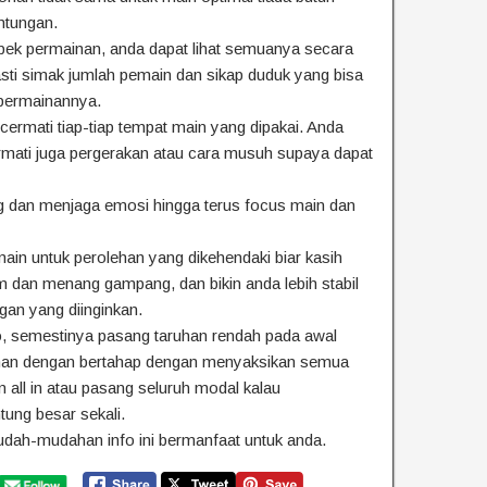
ntungan.
spek permainan, anda dapat lihat semuanya secara
sti simak jumlah pemain dan sikap duduk yang bisa
permainannya.
encermati tiap-tiap tempat main yang dipakai. Anda
rmati juga pergerakan atau cara musuh supaya dapat
ng dan menjaga emosi hingga terus focus main dan
ain untuk perolehan yang dikehendaki biar kasih
dan menang gampang, dan bikin anda lebih stabil
an yang diinginkan.
ino, semestinya pasang taruhan rendah pada awal
ruhan dengan bertahap dengan menyaksikan semua
all in atau pasang seluruh modal kalau
tung besar sekali.
mudah-mudahan info ini bermanfaat untuk anda.