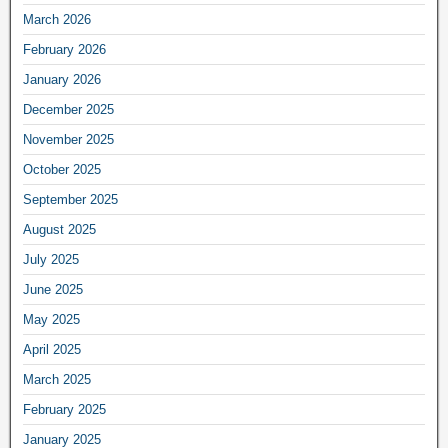
March 2026
February 2026
January 2026
December 2025
November 2025
October 2025
September 2025
August 2025
July 2025
June 2025
May 2025
April 2025
March 2025
February 2025
January 2025