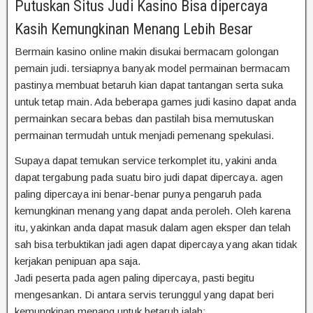
Putuskan Situs Judi Kasino Bisa dipercaya
Kasih Kemungkinan Menang Lebih Besar
Bermain kasino online makin disukai bermacam golongan
pemain judi. tersiapnya banyak model permainan bermacam
pastinya membuat betaruh kian dapat tantangan serta suka
untuk tetap main. Ada beberapa games judi kasino dapat anda
permainkan secara bebas dan pastilah bisa memutuskan
permainan termudah untuk menjadi pemenang spekulasi.
Supaya dapat temukan service terkomplet itu, yakini anda
dapat tergabung pada suatu biro judi dapat dipercaya. agen
paling dipercaya ini benar-benar punya pengaruh pada
kemungkinan menang yang dapat anda peroleh. Oleh karena
itu, yakinkan anda dapat masuk dalam agen eksper dan telah
sah bisa terbuktikan jadi agen dapat dipercaya yang akan tidak
kerjakan penipuan apa saja.
Jadi peserta pada agen paling dipercaya, pasti begitu
mengesankan. Di antara servis terunggul yang dapat beri
kemungkinan menang untuk betaruh ialah: