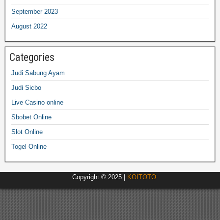
September 2023
August 2022
Categories
Judi Sabung Ayam
Judi Sicbo
Live Casino online
Sbobet Online
Slot Online
Togel Online
Copyright © 2025 |
KOITOTO