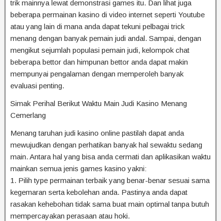
trik mainnya lewat demonstrasi games itu. Dan lihat juga
beberapa permainan kasino di video internet seperti Youtube
atau yang lain di mana anda dapat tekuni pelbagai trick
menang dengan banyak pemain judi andal. Sampai, dengan
mengikut sejumlah populasi pemain judi, kelompok chat
beberapa bettor dan himpunan bettor anda dapat makin
mempunyai pengalaman dengan memperoleh banyak
evaluasi penting.
Simak Perihal Berikut Waktu Main Judi Kasino Menang
Cemerlang
Menang taruhan judi kasino online pastilah dapat anda
mewujudkan dengan perhatikan banyak hal sewaktu sedang
main. Antara hal yang bisa anda cermati dan aplikasikan waktu
mainkan semua jenis games kasino yakni:
1. Pilih type permainan terbaik yang benar-benar sesuai sama
kegemaran serta kebolehan anda. Pastinya anda dapat
rasakan kehebohan tidak sama buat main optimal tanpa butuh
mempercayakan perasaan atau hoki.