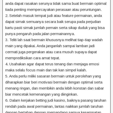
anda dapat rasakan serunya tidak sama buat bermain optimal
tiada penting mempercayakan perasaan atau peruntungan.
2. Setelah masuk tempat judi atau feature permainan, anda
dapat simak semuanya secara baik serupa pada perjudian
kartu pasti simak jumlah pemain serta sikap duduk yang bisa
punya pengaruh pada jalan permainannya.
3. Teliti lah saat bermain khususnya melihat tiap-tiap wadah
main yang dipakai. Anda janganlah sampai lamban jadi
cermati juga pergerakan atau cara musuh supaya dapat
memprediksikan cara amat tepat.
4. Usahakan agar dapat terus tenang dan menjaga emosi
maka selalu focus main dan tak kan simpel kalah.
5. Anda perlu miliki sasaran bermain untuk perolehan yang
diharapkan biar beri motivasi bermain dengan optimal serta
menang ringan, dan membikin anda lebih konstan dan sabar
biar mencetak kemenangan yang diinginkan.
6. Dalam kerjakan betting judi kasino, baiknya pasang taruhan
rendah pada awal permainan, lantas naikkan jumlah taruhan
dengan bertahap dengan memandang semua kesempatan.