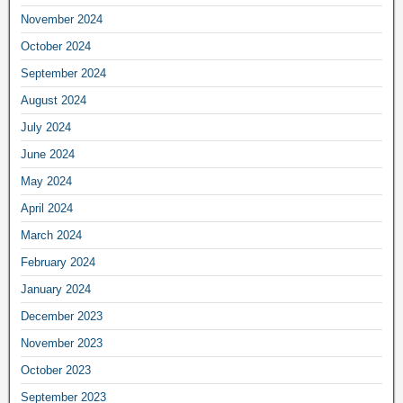
November 2024
October 2024
September 2024
August 2024
July 2024
June 2024
May 2024
April 2024
March 2024
February 2024
January 2024
December 2023
November 2023
October 2023
September 2023