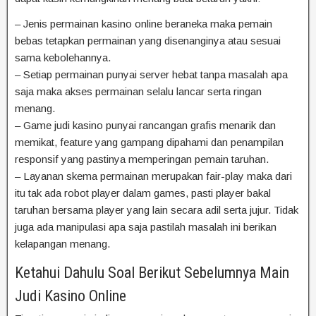
– Jenis permainan kasino online beraneka maka pemain
bebas tetapkan permainan yang disenanginya atau sesuai
sama kebolehannya.
– Setiap permainan punyai server hebat tanpa masalah apa
saja maka akses permainan selalu lancar serta ringan
menang.
– Game judi kasino punyai rancangan grafis menarik dan
memikat, feature yang gampang dipahami dan penampilan
responsif yang pastinya memperingan pemain taruhan.
– Layanan skema permainan merupakan fair-play maka dari
itu tak ada robot player dalam games, pasti player bakal
taruhan bersama player yang lain secara adil serta jujur. Tidak
juga ada manipulasi apa saja pastilah masalah ini berikan
kelapangan menang.
Ketahui Dahulu Soal Berikut Sebelumnya Main
Judi Kasino Online