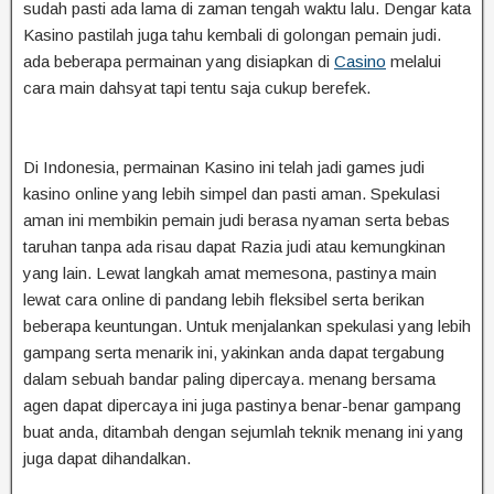
sudah pasti ada lama di zaman tengah waktu lalu. Dengar kata
Kasino pastilah juga tahu kembali di golongan pemain judi.
ada beberapa permainan yang disiapkan di
Casino
melalui
cara main dahsyat tapi tentu saja cukup berefek.
Di Indonesia, permainan Kasino ini telah jadi games judi
kasino online yang lebih simpel dan pasti aman. Spekulasi
aman ini membikin pemain judi berasa nyaman serta bebas
taruhan tanpa ada risau dapat Razia judi atau kemungkinan
yang lain. Lewat langkah amat memesona, pastinya main
lewat cara online di pandang lebih fleksibel serta berikan
beberapa keuntungan. Untuk menjalankan spekulasi yang lebih
gampang serta menarik ini, yakinkan anda dapat tergabung
dalam sebuah bandar paling dipercaya. menang bersama
agen dapat dipercaya ini juga pastinya benar-benar gampang
buat anda, ditambah dengan sejumlah teknik menang ini yang
juga dapat dihandalkan.