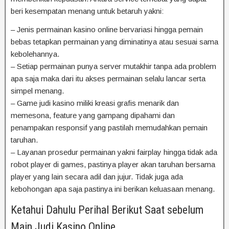
beri kesempatan menang untuk betaruh yakni:
– Jenis permainan kasino online bervariasi hingga pemain
bebas tetapkan permainan yang diminatinya atau sesuai sama
kebolehannya.
– Setiap permainan punya server mutakhir tanpa ada problem
apa saja maka dari itu akses permainan selalu lancar serta
simpel menang.
– Game judi kasino miliki kreasi grafis menarik dan
memesona, feature yang gampang dipahami dan
penampakan responsif yang pastilah memudahkan pemain
taruhan.
– Layanan prosedur permainan yakni fairplay hingga tidak ada
robot player di games, pastinya player akan taruhan bersama
player yang lain secara adil dan jujur. Tidak juga ada
kebohongan apa saja pastinya ini berikan keluasaan menang.
Ketahui Dahulu Perihal Berikut Saat sebelum
Main Judi Kasino Online