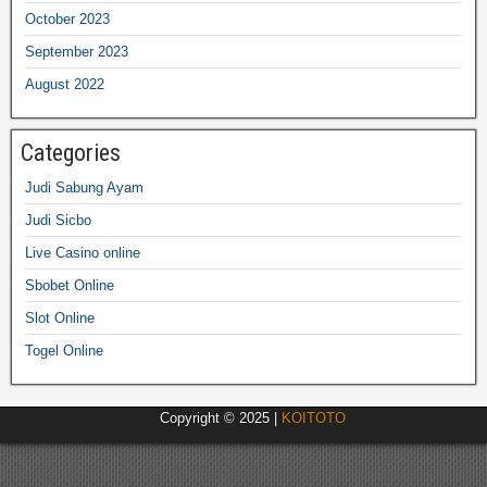
October 2023
September 2023
August 2022
Categories
Judi Sabung Ayam
Judi Sicbo
Live Casino online
Sbobet Online
Slot Online
Togel Online
Copyright © 2025 |
KOITOTO