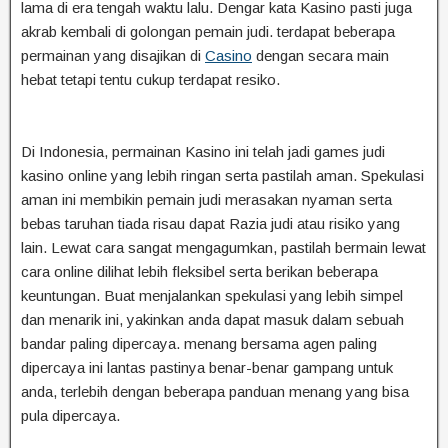
lama di era tengah waktu lalu. Dengar kata Kasino pasti juga
akrab kembali di golongan pemain judi. terdapat beberapa
permainan yang disajikan di
Casino
dengan secara main
hebat tetapi tentu cukup terdapat resiko.
Di Indonesia, permainan Kasino ini telah jadi games judi
kasino online yang lebih ringan serta pastilah aman. Spekulasi
aman ini membikin pemain judi merasakan nyaman serta
bebas taruhan tiada risau dapat Razia judi atau risiko yang
lain. Lewat cara sangat mengagumkan, pastilah bermain lewat
cara online dilihat lebih fleksibel serta berikan beberapa
keuntungan. Buat menjalankan spekulasi yang lebih simpel
dan menarik ini, yakinkan anda dapat masuk dalam sebuah
bandar paling dipercaya. menang bersama agen paling
dipercaya ini lantas pastinya benar-benar gampang untuk
anda, terlebih dengan beberapa panduan menang yang bisa
pula dipercaya.