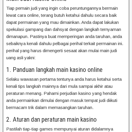
Tiap pemain judi yang ingin coba peruntungannya bermain
lewat cara online, terang butuh ketahui dahulu secara baik
dapat permainan yang mau dimainkan. Anda dapat lakukan
spekulasi gampang dan dahsyat dengan langkah ternyaman
dimanapun. Pastinya buat memperingan anda taruhan, anda
sebaiknya kenali dahulu pelbagai perihal terkait permainan ini.
perihal yang harus dimengerti sesaat akan mulai main judi
uang asli yakni:
1. Panduan langkah main kasino online
Selaku wawasan pertama tentunya anda harus ketahui serta
kenali tips langkah mainnya dari mula sampai akhir atau
peraturan menang. Pahami perjudian kasino yang hendak
anda permainkan dimulai dengan masuk tempat judi diikuti
bermacam trik dalam memasangkan taruhan.
2. Aturan dan peraturan main kasino
Pastilah tiap-tiap games mempunyai aturan didalamnya