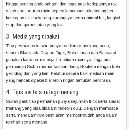
hingga penting anda pahami dan ingat agar kedepannya tak
salah cara. Aturan main seperti keputusan trik pasang bet,
ketetapan nilai sekurang-kurangnya serta optimal bet, langkah
stop dari games atau yang lain.
3. Media yang dipakai
Tiap permainan kasino punya medium main yang beda,
seperti Blackjack, Dragon Tiger, Bola Lincah dan Baccarat
gunakan kartu remi menjadi medium mainnya. Juga ada
permainan Sicbo memanfaatkan dadu, Roulette dengan bola
gelinding dan yang lain. Ketahui secara baik medium main
yang hendak dipakai biar lebih ringan tentukan perkiraan.
4. Tips serta strategi menang
Sudah pasti tiap permainan punya sejumlah trick serta siasat
menang yang bisa didalami terlebih dulu. Dengan membaca
serta mendalaminya pasti akan mempermudah anda dalam
taruhan serta menang.