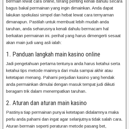
bermain lewat cara online, terang penting kenali dahulu secara
bagus bakal permainan yang ingin dimainkan. Anda dapat
lakukan spekulasi simpel dan hebat lewat cara ternyaman
dimanapun. Pastilah untuk membuat lebih mudah anda
taruhan, anda seharusnya kenali dahulu bermacam hal
berkaitan permainan ini. perihal yang harus dimengerti sesaat
akan main judi uang asli ialah:
1. Panduan langkah main kasino online
Jadi pengetahuan pertama tentunya anda harus ketahui serta
ketahui tips metode mainnya dari mula sampai akhir atau
ketetapan menang. Pahami perjudian kasino yang hendak
anda permainkan dimulai dengan masuk tempat judi diikuti
beragam trik dalam menempatkan taruhan.
2. Aturan dan aturan main kasino
Pastinya tiap permainan punyai ketetapan didalamnya maka
perlu anda pahami dan ingat agar selanjutnya tidak salah cara.
Aturan bermain seperti peraturan metode pasang bet,