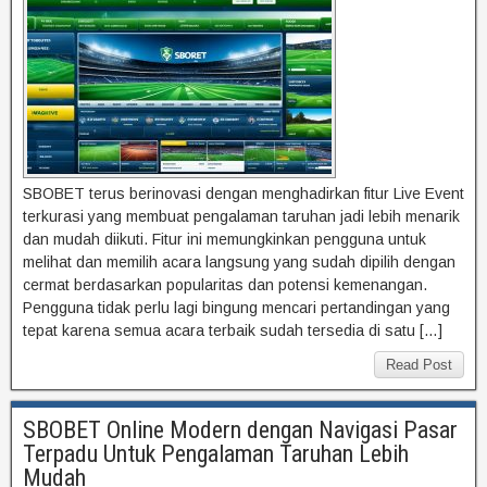
SBOBET terus berinovasi dengan menghadirkan fitur Live Event
terkurasi yang membuat pengalaman taruhan jadi lebih menarik
dan mudah diikuti. Fitur ini memungkinkan pengguna untuk
melihat dan memilih acara langsung yang sudah dipilih dengan
cermat berdasarkan popularitas dan potensi kemenangan.
Pengguna tidak perlu lagi bingung mencari pertandingan yang
tepat karena semua acara terbaik sudah tersedia di satu […]
Read Post
SBOBET Online Modern dengan Navigasi Pasar
Terpadu Untuk Pengalaman Taruhan Lebih
Mudah