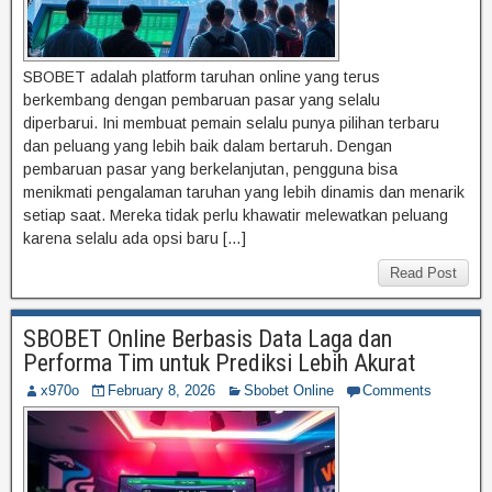
SBOBET adalah platform taruhan online yang terus
berkembang dengan pembaruan pasar yang selalu
diperbarui. Ini membuat pemain selalu punya pilihan terbaru
dan peluang yang lebih baik dalam bertaruh. Dengan
pembaruan pasar yang berkelanjutan, pengguna bisa
menikmati pengalaman taruhan yang lebih dinamis dan menarik
setiap saat. Mereka tidak perlu khawatir melewatkan peluang
karena selalu ada opsi baru […]
Read Post
SBOBET Online Berbasis Data Laga dan
Performa Tim untuk Prediksi Lebih Akurat
x970o
February 8, 2026
Sbobet Online
Comments