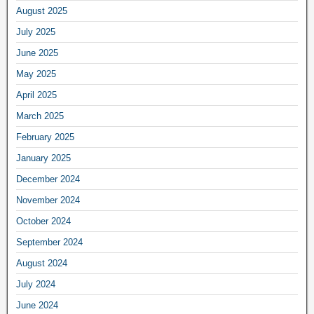
August 2025
July 2025
June 2025
May 2025
April 2025
March 2025
February 2025
January 2025
December 2024
November 2024
October 2024
September 2024
August 2024
July 2024
June 2024