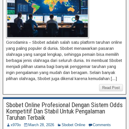
Gorodamira – Sbobet adalah salah satu platform taruhan online
yang paling populer di dunia. Sbobet menawarkan pasaran
olahraga yang sangat lengkap, sehingga pemain bisa memilih
berbagai jenis olahraga dari seluruh dunia. Ini membuat Sbobet
menjadi pilihan utama bagi banyak penggemar taruhan yang
ingin pengalaman yang mudah dan beragam. Selain banyak
pilihan olahraga, Sbobet juga dikenal karena kemudahan […]
Read Post
Sbobet Online Profesional Dengan Sistem Odds
Kompetitif Dan Stabil Untuk Pengalaman
Taruhan Terbaik
x970o
March 28, 2026
Sbobet Online
Comments