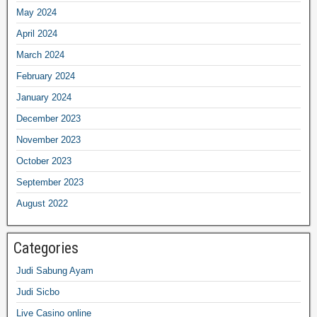
May 2024
April 2024
March 2024
February 2024
January 2024
December 2023
November 2023
October 2023
September 2023
August 2022
Categories
Judi Sabung Ayam
Judi Sicbo
Live Casino online