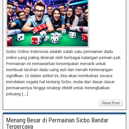
Sicbo Online Indonesia adalah salah satu permainan dadu
online yang paling diminati oleh berbagai kalangan pemain judi.
Permainan ini menawarkan kesempatan menarik untuk
membuat taruhan dadu uang asli dan meraih kemenangan
signifikan. Di dalam artikel ini, kita akan membahas secara
mendalam segala hal tentang Sicbo, mulai dari dasar-dasar
permainannya hingga strategi efektif untuk meningkatkan
peluang […]
Read Post
Menang Besar di Permainan Sicbo Bandar
Terpercaya