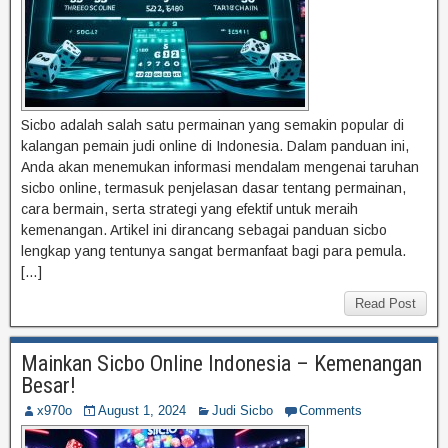
Sicbo adalah salah satu permainan yang semakin popular di
kalangan pemain judi online di Indonesia. Dalam panduan ini,
Anda akan menemukan informasi mendalam mengenai taruhan
sicbo online, termasuk penjelasan dasar tentang permainan,
cara bermain, serta strategi yang efektif untuk meraih
kemenangan. Artikel ini dirancang sebagai panduan sicbo
lengkap yang tentunya sangat bermanfaat bagi para pemula.
[…]
Read Post
Mainkan Sicbo Online Indonesia – Kemenangan
Besar!
x970o
August 1, 2024
Judi Sicbo
Comments