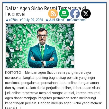
Daftar Agen Sicbo Resmi Terpercaya di
Indonesia
x970o
July 29, 2024
Judi Sicbo
Comments
KOITOTO – Mencari agen Sicbo resmi yang terpercaya
merupakan langkah penting bagi setiap pemain yang ingin
menikmati pengalaman permainan dadu online dengan aman
dan nyaman. Dalam dunia perjudian online, keberadaan situs
judi online terpercaya menjadi sangat krusial, karena reputasi
agen dapat menjaga integritas permainan serta melindungi
kepentingan pemain. Dengan memilih agen Sicbo yang memiliki
lisensi […]